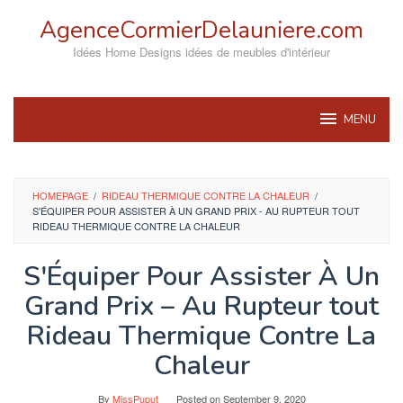
Skip
AgenceCormierDelauniere.com
to
content
Idées Home Designs idées de meubles d'intérieur
MENU
HOMEPAGE
/
RIDEAU THERMIQUE CONTRE LA CHALEUR
/
S'ÉQUIPER POUR ASSISTER À UN GRAND PRIX - AU RUPTEUR TOUT
RIDEAU THERMIQUE CONTRE LA CHALEUR
S'Équiper Pour Assister À Un
Grand Prix – Au Rupteur tout
Rideau Thermique Contre La
Chaleur
By
MissPuput
Posted on
September 9, 2020