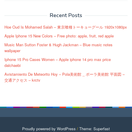
navigation
Recent Posts
Hoe Oud Is Mohamed Salah – 東京喰種トーキョーグール 1920x1080px
Apple Iphone 15 New Colors – Free photo: apple, fruit, red apple
Music Man Sutton Foster & Hugh Jackman – Blue music notes
wallpaper
Iphone 15 Pro Cases Women – Apple iphone 14 pro max price
dalchaebi
Avistamiento De Meteorito Hoy – Pola美術館 _ ポーラ美術館 平面図 –
交通アクセス – krctv
Proudly powered by WordPress
/
Theme: Superfast