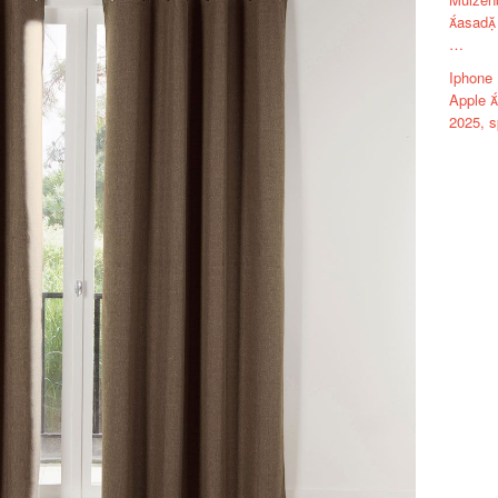
asad 
…
Iphone
Apple 
2025, 