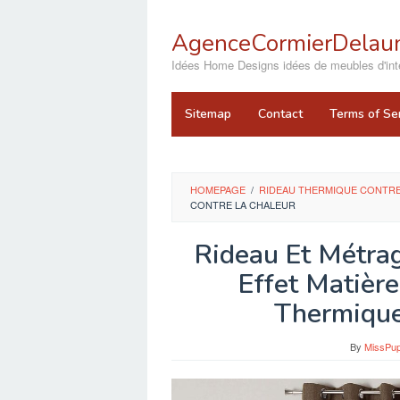
Skip
to
AgenceCormierDelaun
content
close
Idées Home Designs idées de meubles d'inté
Sitemap
Contact
Terms of Se
HOMEPAGE
/
RIDEAU THERMIQUE CONTRE
CONTRE LA CHALEUR
Rideau Et Métra
Effet Matièr
Thermique
By
MissPup