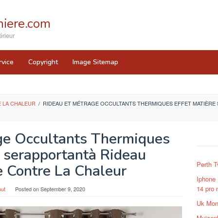
iere.com
rieur
rvice
Copyright
Image Sitemap
 LA CHALEUR
/
RIDEAU ET MÉTRAGE OCCULTANTS THERMIQUES EFFET MATIÈRE
ge Occultants Thermiques
e serapportantà Rideau
Perth T
 Contre La Chaleur
Iphone 
14 pro 
ut
Posted on
September 9, 2020
Uk Mon
Muizenb