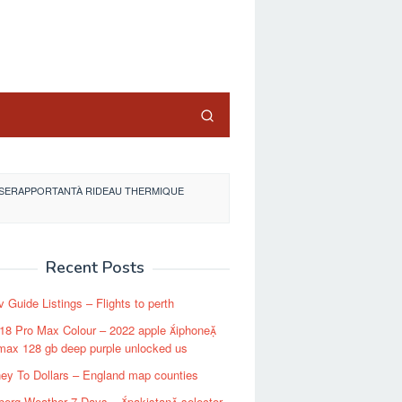
close
 SERAPPORTANTÀ RIDEAU THERMIQUE
Recent Posts
v Guide Listings – Flights to perth
18 Pro Max Colour – 2022 apple iphone
max 128 gb deep purple unlocked us
ey To Dollars – England map counties
erg Weather 7 Days – pakistan selector