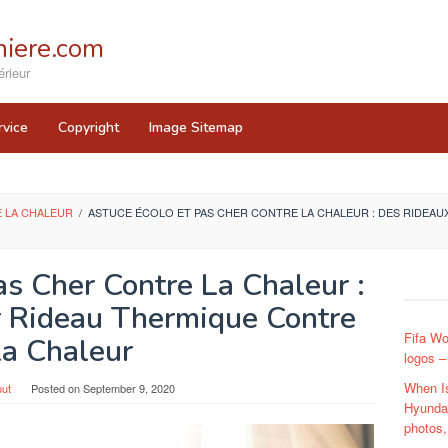
iere.com
rieur
rvice
Copyright
Image Sitemap
 LA CHALEUR
/
ASTUCE ÉCOLO ET PAS CHER CONTRE LA CHALEUR : DES RIDEA
as Cher Contre La Chaleur :
 Rideau Thermique Contre
Fifa Wo
a Chaleur
logos –
When I
ut
Posted on
September 9, 2020
Hyundai
photos,