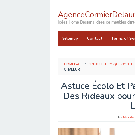
Skip
to
AgenceCormierDelaun
content
close
Idées Home Designs idées de meubles d'inté
Sitemap
Contact
Terms of Se
HOMEPAGE
/
RIDEAU THERMIQUE CONTRE
CHALEUR
Astuce Écolo Et P
Des Rideaux pour
L
By
MissPup