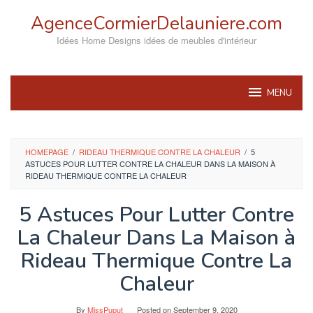
Skip
AgenceCormierDelauniere.com
to
content
Idées Home Designs idées de meubles d'intérieur
MENU
HOMEPAGE
/
RIDEAU THERMIQUE CONTRE LA CHALEUR
/
5
ASTUCES POUR LUTTER CONTRE LA CHALEUR DANS LA MAISON À
RIDEAU THERMIQUE CONTRE LA CHALEUR
5 Astuces Pour Lutter Contre
La Chaleur Dans La Maison à
Rideau Thermique Contre La
Chaleur
By
MissPuput
Posted on
September 9, 2020