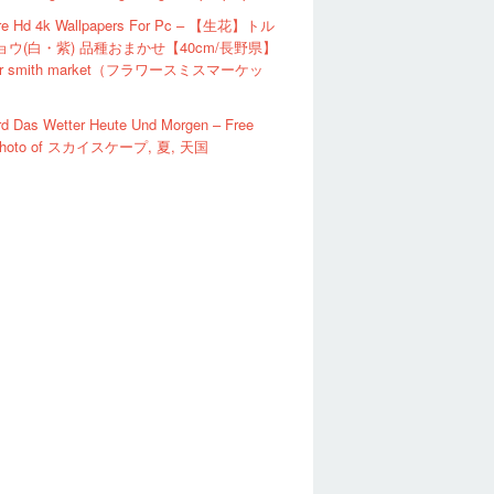
ire Hd 4k Wallpapers For Pc – 【生花】トル
ウ(白・紫) 品種おまかせ【40cm/長野県】
wer smith market（フラワースミスマーケッ
rd Das Wetter Heute Und Morgen – Free
 photo of スカイスケープ, 夏, 天国