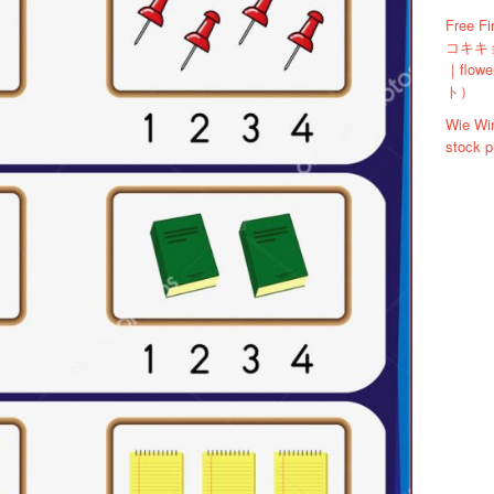
Free F
コキキョ
｜flo
ト）
Wie Wi
stock