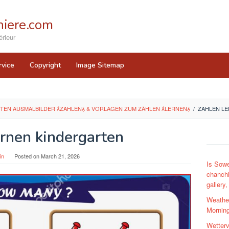
iere.com
rieur
rvice
Copyright
Image Sitemap
TEN AUSMALBILDER ZAHLEN & VORLAGEN ZUM ZÄHLEN LERNEN
/
ZAHLEN L
ernen kindergarten
in
Posted on
March 21, 2026
Is Sowe
chanchla
gallery
Weathe
Morning
Wetter