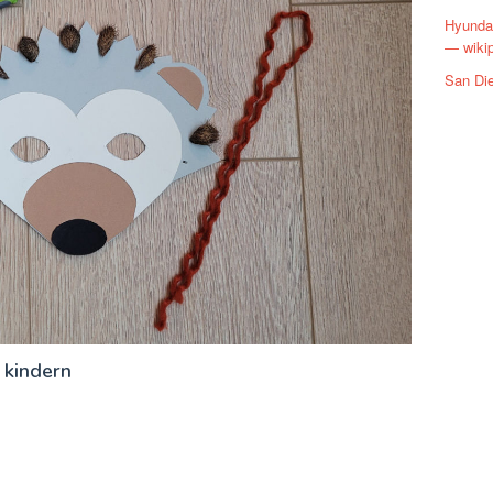
Hyundai
— wiki
San Di
 kindern