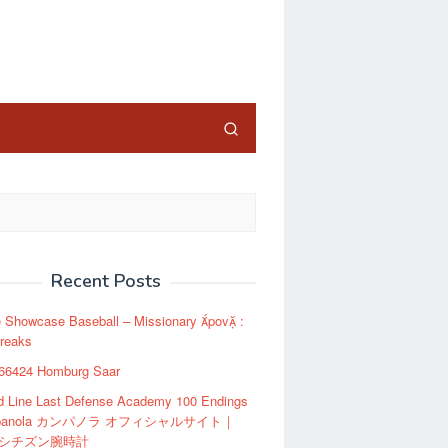
close
Recent Posts
e Showcase Baseball – Missionary pov :
freaks
 66424 Homburg Saar
d Line Last Defense Academy 100 Endings
mpanola カンパノラ オフィシャルサイト｜
zen シチズン腕時計