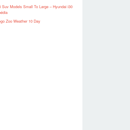
 Suv Models Small To Large – Hyundai i30
pédia
ego Zoo Weather 10 Day