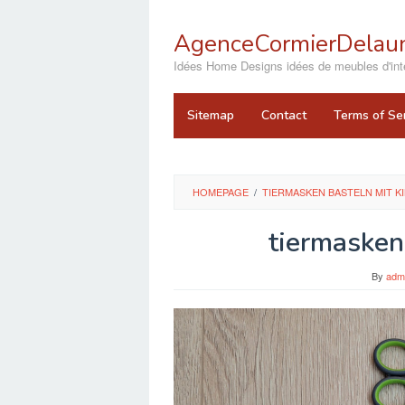
Skip
to
AgenceCormierDelaun
content
close
Idées Home Designs idées de meubles d'inté
Sitemap
Contact
Terms of Se
HOMEPAGE
/
TIERMASKEN BASTELN MIT K
tiermasken
By
adm