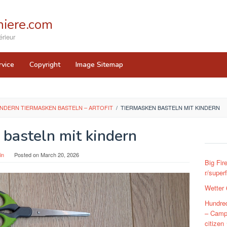
iere.com
rieur
rvice
Copyright
Image Sitemap
INDERN TIERMASKEN BASTELN – ARTOFIT
/
TIERMASKEN BASTELN MIT KINDERN
 basteln mit kindern
in
Posted on
March 20, 2026
Big Fir
r/super
Wetter
Hundre
– Ca
citi