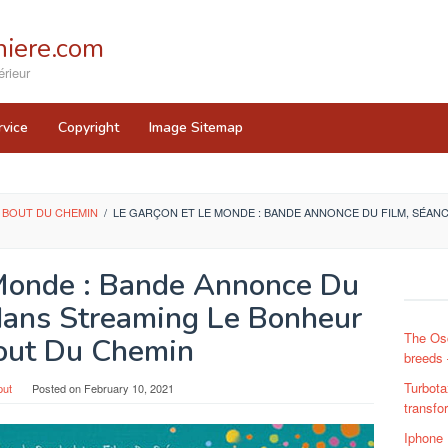
iere.com
rieur
rvice
Copyright
Image Sitemap
 BOUT DU CHEMIN
/
LE GARÇON ET LE MONDE : BANDE ANNONCE DU FILM, SÉAN
Monde : Bande Annonce Du
dans Streaming Le Bonheur
The Osc
out Du Chemin
breeds 
Turbot
put
Posted on
February 10, 2021
transfo
Iphone 