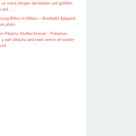
 xs max bringen die besten und größten
s auf …
ung Billion In Million – football player
ock photo
n Pikachu Stuffed Animal – Pokemon
 y ash pikachu and team anime art poster
8×24