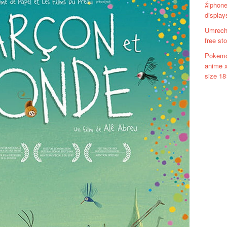
iphone
display
Umrechn
free st
Pokemo
anime x
size 1