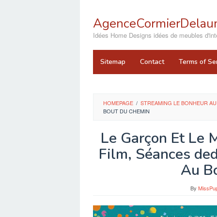
Skip
to
AgenceCormierDelaun
content
close
Idées Home Designs idées de meubles d'inté
Sitemap
Contact
Terms of Se
HOMEPAGE
/
STREAMING LE BONHEUR AU
BOUT DU CHEMIN
Le Garçon Et Le 
Film, Séances de
Au B
By
MissPu