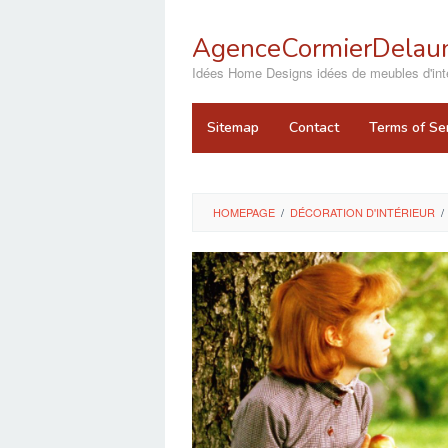
Skip
to
AgenceCormierDelaun
content
close
Idées Home Designs idées de meubles d'inté
Sitemap
Contact
Terms of Se
HOMEPAGE
/
DÉCORATION D'INTÉRIEUR
/