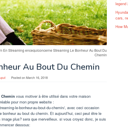
legend
Hyundai
cars, n
How Mu
m En Streaming encequiconcerne Streaming Le Bonheur Au Bout Du
Chemin
nheur Au Bout Du Chemin
uput
Posted on
March 16, 2018
u Chemin
vous motiver à être utilisé dans votre maison
gréable pour mon propre website :
reaming-le-bonheur-au-bout-du-chemin/, avec ceci occasion
bonheur au bout du chemin. Et aujourd’hui, ceci peut être le
 image plus? sera que merveilleux. si vous croyez donc, je suis
commencer dessous: