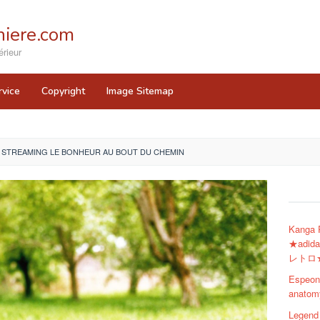
iere.com
rieur
rvice
Copyright
Image Sitemap
STREAMING LE BONHEUR AU BOUT DU CHEMIN
Kanga
★adi
レトロ
Espeon 
anatomy
Legend