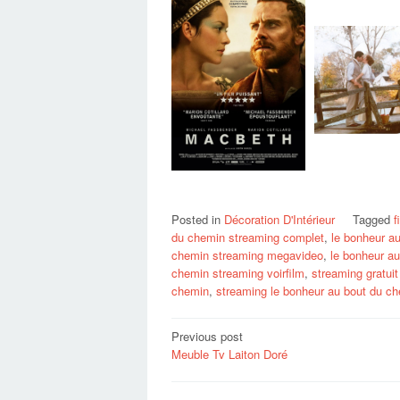
Posted in
Décoration D'Intérieur
Tagged
f
du chemin streaming complet
,
le bonheur au
chemin streaming megavideo
,
le bonheur au
chemin streaming voirfilm
,
streaming gratui
chemin
,
streaming le bonheur au bout du c
Post
Previous post
Meuble Tv Laiton Doré
navigation