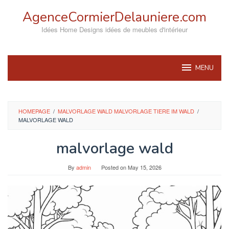
Skip
AgenceCormierDelauniere.com
to
content
Idées Home Designs idées de meubles d'intérieur
MENU
HOMEPAGE
/
MALVORLAGE WALD MALVORLAGE TIERE IM WALD
/
MALVORLAGE WALD
malvorlage wald
By
admin
Posted on
May 15, 2026