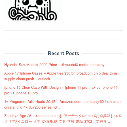
Post
navigation
Recent Posts
Hyundai Suv Models 2020 Price – hyundai motor company
Apple 17 Iphone Cases – Apple ties $30 bn broadcom chip deal to us
supply chain push – outlook
Iphone 15 Clear Case With Design – Iphone 11 pro max vs iphone 11
pro vs iphone 16 pro
Tv Programm Arte Heute 20:15 – Amazon.com: samsung 60-inch class
crystal uhd 4k du7200 series hdr …
Zendaya Age 26 – amazon.co.jp: アーテック(artec) お道具箱 a4 
クリアイエロー 入学 準備 収納 文具 学校 備品 3702 : 文房具 …