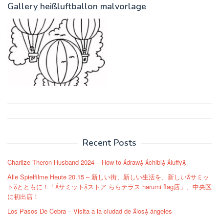
Gallery heißluftballon malvorlage
Post
navigation
Recent Posts
Charlize Theron Husband 2024 – How to draw chibi luffy
Alle Spielfilme Heute 20.15 – 新しい街、新しい生活を、新しいサミッ
トとともに！「サミットストア ららテラス harumi flag店」、中央区
に初出店！
Los Pasos De Cebra – Visita a la ciudad de los ángeles