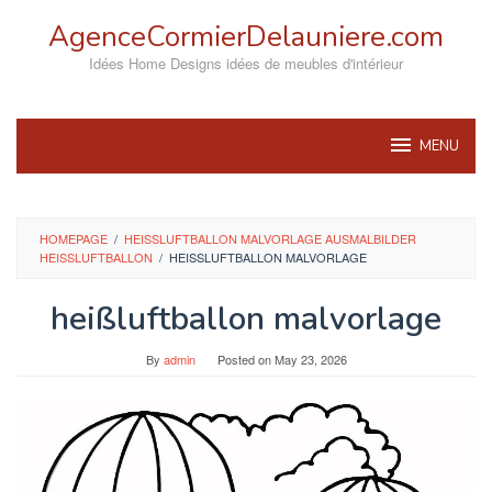
Skip
AgenceCormierDelauniere.com
to
content
Idées Home Designs idées de meubles d'intérieur
MENU
HOMEPAGE
/
HEISSLUFTBALLON MALVORLAGE AUSMALBILDER H
EISSLUFTBALLON
/
HEISSLUFTBALLON MALVORLAGE
heißluftballon malvorlage
By
admin
Posted on
May 23, 2026