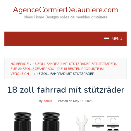
Skip
AgenceCormierDelauniere.com
to
content
Idées Home Designs idées de meubles d'intérieur
MENU
HOMEPAGE
/
18 ZOLL FAHRRAD MIT STÜTZRÄDER STÜTZRÄDER
FÜR 20 ZOLL FAHRRAD – DIE 15 BESTEN PRODUKTE IM
VERGLEICH ...
/
18 ZOLL FAHRRAD MIT STÜTZRÄDER
18 zoll fahrrad mit stützräder
By
admin
Posted on
May 11, 2026