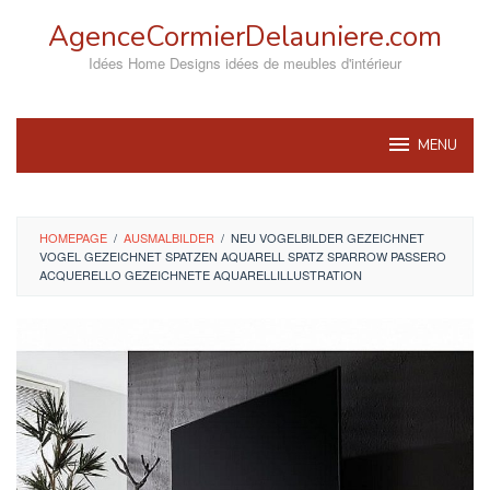
Skip
AgenceCormierDelauniere.com
to
content
Idées Home Designs idées de meubles d'intérieur
MENU
HOMEPAGE
/
AUSMALBILDER
/
NEU VOGELBILDER GEZEICHNET
VOGEL GEZEICHNET SPATZEN AQUARELL SPATZ SPARROW PASSERO
ACQUERELLO GEZEICHNETE AQUARELLILLUSTRATION