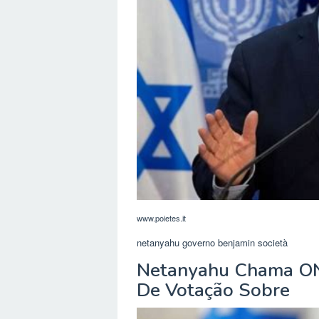
www.poietes.it
netanyahu governo benjamin società
Netanyahu Chama ONU
De Votação Sobre