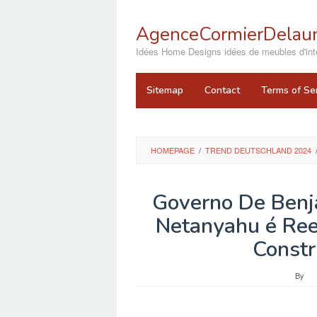
Skip
to
AgenceCormierDelaun
content
close
Idées Home Designs idées de meubles d'inté
Sitemap
Contact
Terms of Se
HOMEPAGE
/
TREND DEUTSCHLAND 2024
Governo De Benj
Netanyahu é Ree
Constr
By