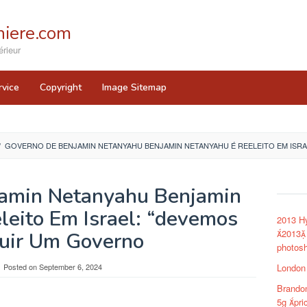
iere.com
rieur
rvice
Copyright
Image Sitemap
/
GOVERNO DE BENJAMIN NETANYAHU BENJAMIN NETANYAHU É REELEITO EM ISR
amin Netanyahu Benjamin
leito Em Israel: “devemos
2013 Hy
2013 
uir Um Governo
photosh
Posted on
September 6, 2024
London
Brandon
5g pri