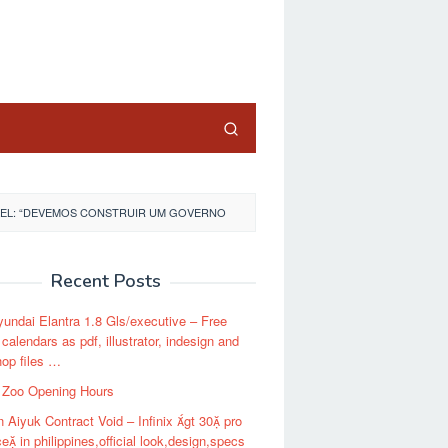
close
AEL: “DEVEMOS CONSTRUIR UM GOVERNO
Recent Posts
undai Elantra 1.8 Gls/executive – Free
calendars as pdf, illustrator, indesign and
op files …
 Zoo Opening Hours
 Aiyuk Contract Void – Infinix gt 30 pro
ce in philippines,official look,design,specs