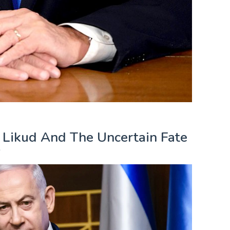
 Likud And The Uncertain Fate
y