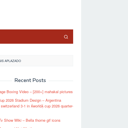
close
IS APLAZADO
Recent Posts
Page Boxing Video – [200+] mahakal pictures
Cup 2026 Stadium Design – Argentina
 switzerland 3-1 in world cup 2026 quarter-
Tv Show Wiki – Bella thorne gif icons