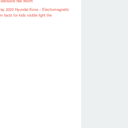
 Townsend Net Worth
ray 2023 Hyundai Kona – Electromagnetic
 facts for kids visible light the