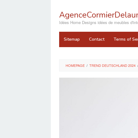
Skip
to
AgenceCormierDelaun
content
close
Idées Home Designs idées de meubles d'inté
Sitemap
Contact
Terms of Se
HOMEPAGE
/
TREND DEUTSCHLAND 2024