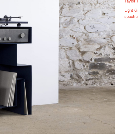
Taylor
Light G
spectrum