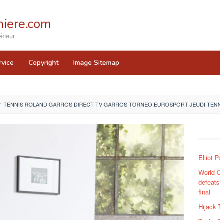
iere.com
rieur
rvice
Copyright
Image Sitemap
/
TENNIS ROLAND GARROS DIRECT TV GARROS TORNEO EUROSPORT JEUDI TENN
Elliot 
World 
defeats
final
Hijack 