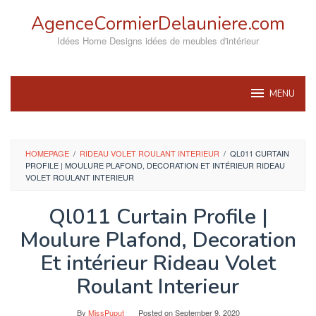
Skip
AgenceCormierDelauniere.com
to
content
Idées Home Designs idées de meubles d'intérieur
MENU
HOMEPAGE
/
RIDEAU VOLET ROULANT INTERIEUR
/
QL011 CURTAIN
PROFILE | MOULURE PLAFOND, DECORATION ET INTÉRIEUR RIDEAU
VOLET ROULANT INTERIEUR
Ql011 Curtain Profile |
Moulure Plafond, Decoration
Et intérieur Rideau Volet
Roulant Interieur
By
MissPuput
Posted on
September 9, 2020