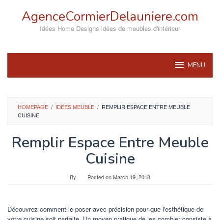
Skip
AgenceCormierDelauniere.com
to
content
Idées Home Designs idées de meubles d'intérieur
MENU
HOMEPAGE
/
IDÉES MEUBLE
/
REMPLIR ESPACE ENTRE MEUBLE
CUISINE
Remplir Espace Entre Meuble
Cuisine
By
Posted on
March 19, 2018
Découvrez comment le poser avec précision pour que l'esthétique de
votre cuisine soit parfaite. Un moyen pratique de les combler consiste à