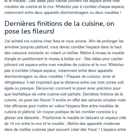
et le meuble ; Des idées pour cacher joliment cet espace entre mes
meubles de cuisine et le mur. N'hésitez pas à combler chaque espace,
notamment entre deux appareils électroménagers ou deux meubles !
Dernières finitions de la cuisine, on
pose les fileurs!
J'ai acheté ma cuisine chez ikea et nous avions. Afin de prolonger les
armoires jusqu'au plafond, vous devez combler l'espace dans le haut
des caissons existants en créant un boîtier. Mettre à niveau le meuble
d'angle en positionnant le niveau à bulles sur . Des idées pour cacher
joliment cet espace entre mes meubles de cuisine et le mur. N'hésitez
pas à combler chaque espace, notamment entre deux appareils
électroménagers ou deux meubles ! Plaques de cuisson, évier et
réfrigérateur, il est important que la distance entre ces trois zones soit
égale ou presque. Découvrez comment le poser avec précision pour
que l'esthétique de votre cuisine soit parfaite. Dernières finitions de la
cuisine, on pose les fileurs! Il existe en effet des astuces simples mais
très efficaces pour mettre en valeur l'espace libre entre meubles de
cuisine et plafond. Un moyen pratique de les combler consiste à y
glisser une desserte . Positionner le meuble en laissant un espace vide
de 15 cm entre le mur et le meuble ; Mettre des appareils modernes
dans de vieilles cuisines peut souvent créer des 'trous' ! L'espace entre