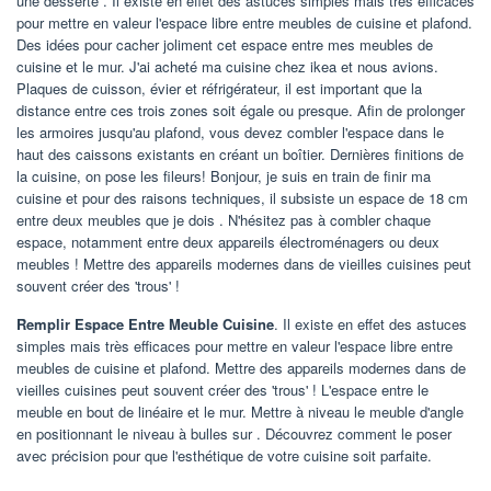
une desserte . Il existe en effet des astuces simples mais très efficaces
pour mettre en valeur l'espace libre entre meubles de cuisine et plafond.
Des idées pour cacher joliment cet espace entre mes meubles de
cuisine et le mur. J'ai acheté ma cuisine chez ikea et nous avions.
Plaques de cuisson, évier et réfrigérateur, il est important que la
distance entre ces trois zones soit égale ou presque. Afin de prolonger
les armoires jusqu'au plafond, vous devez combler l'espace dans le
haut des caissons existants en créant un boîtier. Dernières finitions de
la cuisine, on pose les fileurs! Bonjour, je suis en train de finir ma
cuisine et pour des raisons techniques, il subsiste un espace de 18 cm
entre deux meubles que je dois . N'hésitez pas à combler chaque
espace, notamment entre deux appareils électroménagers ou deux
meubles ! Mettre des appareils modernes dans de vieilles cuisines peut
souvent créer des 'trous' !
Remplir Espace Entre Meuble Cuisine
. Il existe en effet des astuces
simples mais très efficaces pour mettre en valeur l'espace libre entre
meubles de cuisine et plafond. Mettre des appareils modernes dans de
vieilles cuisines peut souvent créer des 'trous' ! L'espace entre le
meuble en bout de linéaire et le mur. Mettre à niveau le meuble d'angle
en positionnant le niveau à bulles sur . Découvrez comment le poser
avec précision pour que l'esthétique de votre cuisine soit parfaite.