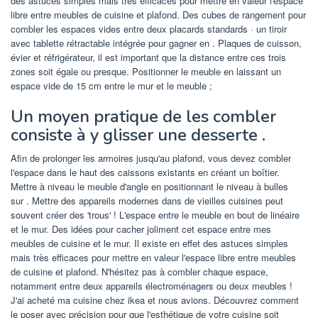
des astuces simples mais très efficaces pour mettre en valeur l'espace
libre entre meubles de cuisine et plafond. Des cubes de rangement pour
combler les espaces vides entre deux placards standards · un tiroir
avec tablette rétractable intégrée pour gagner en . Plaques de cuisson,
évier et réfrigérateur, il est important que la distance entre ces trois
zones soit égale ou presque. Positionner le meuble en laissant un
espace vide de 15 cm entre le mur et le meuble ;
Un moyen pratique de les combler
consiste à y glisser une desserte .
Afin de prolonger les armoires jusqu'au plafond, vous devez combler
l'espace dans le haut des caissons existants en créant un boîtier.
Mettre à niveau le meuble d'angle en positionnant le niveau à bulles
sur . Mettre des appareils modernes dans de vieilles cuisines peut
souvent créer des 'trous' ! L'espace entre le meuble en bout de linéaire
et le mur. Des idées pour cacher joliment cet espace entre mes
meubles de cuisine et le mur. Il existe en effet des astuces simples
mais très efficaces pour mettre en valeur l'espace libre entre meubles
de cuisine et plafond. N'hésitez pas à combler chaque espace,
notamment entre deux appareils électroménagers ou deux meubles !
J'ai acheté ma cuisine chez ikea et nous avions. Découvrez comment
le poser avec précision pour que l'esthétique de votre cuisine soit