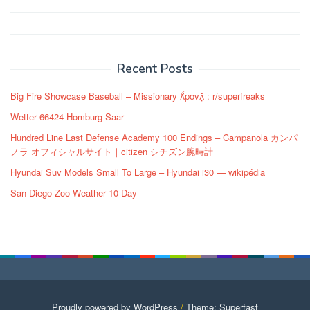
Post
navigation
Recent Posts
Big Fire Showcase Baseball – Missionary pov : r/superfreaks
Wetter 66424 Homburg Saar
Hundred Line Last Defense Academy 100 Endings – Campanola カンパ
ノラ オフィシャルサイト｜citizen シチズン腕時計
Hyundai Suv Models Small To Large – Hyundai i30 — wikipédia
San Diego Zoo Weather 10 Day
Proudly powered by WordPress
/
Theme: Superfast