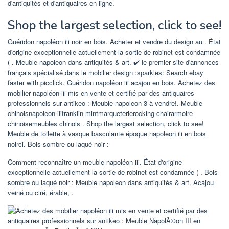
d'antiquités et d'antiquaires en ligne.
Shop the largest selection, click to see!
Guéridon napoléon iii noir en bois. Acheter et vendre du design au . État
d'origine exceptionnelle actuellement la sortie de robinet est condamnée
( . Meuble napoleon dans antiquités & art. ✔️ le premier site d'annonces
français spécialisé dans le mobilier design :sparkles: Search ebay
faster with picclick. Guéridon napoléon iii acajou en bois. Achetez des
mobilier napoléon iii mis en vente et certifié par des antiquaires
professionnels sur antikeo : Meuble napoleon 3 à vendre!. Meuble
chinoisnapoleon iiifranklin mintmarqueterierocking chairarmoire
chinoisemeubles chinois . Shop the largest selection, click to see!
Meuble de toilette à vasque basculante époque napoleon iii en bois
noirci. Bois sombre ou laqué noir :
Comment reconnaître un meuble napoléon iii. État d'origine
exceptionnelle actuellement la sortie de robinet est condamnée ( . Bois
sombre ou laqué noir : Meuble napoleon dans antiquités & art. Acajou
veiné ou ciré, érable, .