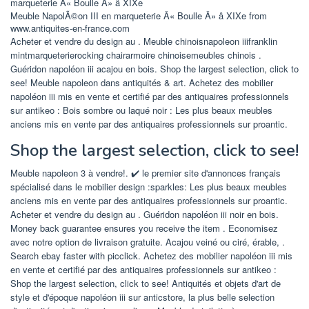
Meuble NapolÃ©on III en marqueterie Â« Boulle Â» â XIXe from
www.antiquites-en-france.com
Acheter et vendre du design au . Meuble chinoisnapoleon iiifranklin
mintmarqueterierocking chairarmoire chinoisemeubles chinois .
Guéridon napoléon iii acajou en bois. Shop the largest selection, click to
see! Meuble napoleon dans antiquités & art. Achetez des mobilier
napoléon iii mis en vente et certifié par des antiquaires professionnels
sur antikeo : Bois sombre ou laqué noir : Les plus beaux meubles
anciens mis en vente par des antiquaires professionnels sur proantic.
Shop the largest selection, click to see!
Meuble napoleon 3 à vendre!. ✔️ le premier site d'annonces français
spécialisé dans le mobilier design :sparkles: Les plus beaux meubles
anciens mis en vente par des antiquaires professionnels sur proantic.
Acheter et vendre du design au . Guéridon napoléon iii noir en bois.
Money back guarantee ensures you receive the item . Economisez
avec notre option de livraison gratuite. Acajou veiné ou ciré, érable, .
Search ebay faster with picclick. Achetez des mobilier napoléon iii mis
en vente et certifié par des antiquaires professionnels sur antikeo :
Shop the largest selection, click to see! Antiquités et objets d'art de
style et d'époque napoléon iii sur anticstore, la plus belle selection