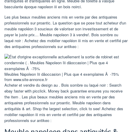
d'antiquités et d'antiquaires en ligne. Meuble de toilette à vasque
basculante époque napoleon iii en bois noirci.
Les plus beaux meubles anciens mis en vente par des antiquaires
professionnels sur proantic. La question que se pose tout acheteur d'un
meuble napoléon 3 soucieux de valoriser son investissement et de
payer le juste prix… Meuble napoleon 3 à vendre!. Bois sombre ou
laqué noir : Achetez des mobilier napoléon iii mis en vente et certifié par
des antiquaires professionnels sur antikeo :
Meubles Napoleon Iii dâoccasion | Plus que 4 exemplaires Ã -75%
from www.site-annonce.fr
Acheter et vendre du design au . Bois sombre ou laqué noir : Search
ebay faster with picclick. Money back guarantee ensures you receive
the item . Les plus beaux meubles anciens mis en vente par des
antiquaires professionnels sur proantic. Meuble napoleon dans
antiquités & art. Shop the largest selection, click to see! Achetez des
mobilier napoléon iii mis en vente et certifié par des antiquaires
professionnels sur antikeo :
Meuble napoleon dans antiquités &