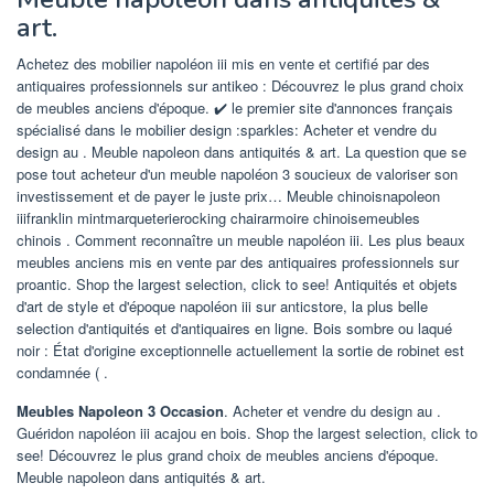
art.
Achetez des mobilier napoléon iii mis en vente et certifié par des
antiquaires professionnels sur antikeo : Découvrez le plus grand choix
de meubles anciens d'époque. ✔️ le premier site d'annonces français
spécialisé dans le mobilier design :sparkles: Acheter et vendre du
design au . Meuble napoleon dans antiquités & art. La question que se
pose tout acheteur d'un meuble napoléon 3 soucieux de valoriser son
investissement et de payer le juste prix… Meuble chinoisnapoleon
iiifranklin mintmarqueterierocking chairarmoire chinoisemeubles
chinois . Comment reconnaître un meuble napoléon iii. Les plus beaux
meubles anciens mis en vente par des antiquaires professionnels sur
proantic. Shop the largest selection, click to see! Antiquités et objets
d'art de style et d'époque napoléon iii sur anticstore, la plus belle
selection d'antiquités et d'antiquaires en ligne. Bois sombre ou laqué
noir : État d'origine exceptionnelle actuellement la sortie de robinet est
condamnée ( .
Meubles Napoleon 3 Occasion
. Acheter et vendre du design au .
Guéridon napoléon iii acajou en bois. Shop the largest selection, click to
see! Découvrez le plus grand choix de meubles anciens d'époque.
Meuble napoleon dans antiquités & art.