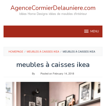
Skip
AgenceCormierDelauniere.com
to
content
Idées Home Designs idées de meubles d'intérieur
MENU
HOMEPAGE
/
MEUBLES À CAISSES IKEA
/
MEUBLES À CAISSES IKEA
meubles à caisses ikea
By
Posted on
February 14, 2018