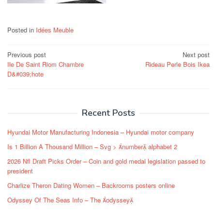
Posted in
Idées Meuble
Post
Previous post
Next post
Ile De Saint Riom Chambre
Rideau Perle Bois Ikea
navigation
D&#039;hote
Recent Posts
Hyundai Motor Manufacturing Indonesia – Hyundai motor company
Is 1 Billion A Thousand Million – Svg > number alphabet 2
2026 Nfl Draft Picks Order – Coin and gold medal legislation passed to
president
Charlize Theron Dating Women – Backrooms posters online
Odyssey Of The Seas Info – The odyssey