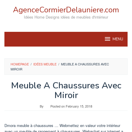
Skip
AgenceCormierDelauniere.com
to
content
Idées Home Designs idées de meubles d'intérieur
MENU
HOMEPAGE
/
IDÉES MEUBLE
/
MEUBLE A CHAUSSURES AVEC
MIROIR
Meuble A Chaussures Avec
Miroir
By
Posted on
February 15, 2018
Dmora meuble à chaussures … Webmettez en valeur votre intérieur
avec un meuble de rangement à chaussures. Webachat sur internet a