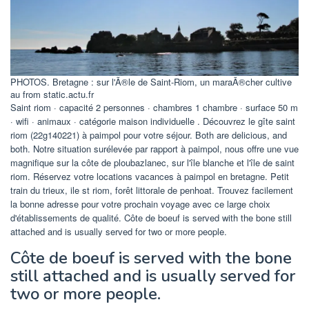
PHOTOS. Bretagne : sur l'Ã®le de Saint-Riom, un maraÃ®cher cultive
au from static.actu.fr
Saint riom · capacité 2 personnes · chambres 1 chambre · surface 50 m
· wifi · animaux · catégorie maison individuelle . Découvrez le gîte saint
riom (22g140221) à paimpol pour votre séjour. Both are delicious, and
both. Notre situation surélevée par rapport à paimpol, nous offre une vue
magnifique sur la côte de ploubazlanec, sur l'île blanche et l'île de saint
riom. Réservez votre locations vacances à paimpol en bretagne. Petit
train du trieux, ile st riom, forêt littorale de penhoat. Trouvez facilement
la bonne adresse pour votre prochain voyage avec ce large choix
d'établissements de qualité. Côte de boeuf is served with the bone still
attached and is usually served for two or more people.
Côte de boeuf is served with the bone
still attached and is usually served for
two or more people.