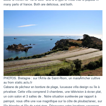
many parts of france. Both are delicious, and both.
PHOTOS. Bretagne : sur l'Ã®le de Saint-Riom, un maraÃ®cher cultive
au from static.actu.fr
Cabane de pêcheur en bordure de plage, luxueuse villa design ou île à
privatiser. Cette villa comprend 3 chambres, une télévision à écran plat,
un coin salon et 3 salles de . Notre situation surélevée par rapport à
paimpol, nous offre une vue magnifique sur la côte de ploubazlanec, sur
l'île blanche et l'île de saint riom. Découvrez votre locations vacances