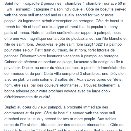
Saint riom · capacité 2 personnes · chambres 1 chambre · surface 50 m
· wifi · animaux · catégorie maison individuelle . Côte de boeuf is served
with the bone still attached and is usually served for two or more
people. 20 logements airbnb d'exception en bretagne. Côte de boeuf is
french for “rib of beef” and is a type of meat that is popular in many
parts of france. Notre situation surélevée par rapport à paimpol, nous
offre une vue magnifique sur la côte de ploubazlanec, sur l'île blanche et
l'île de saint riom. Découvrez le gîte saint riom (22g140221) à paimpol
pour votre séjour. Petit train du trieux, ile st riom, forêt littorale de
penhoat. Réservez votre locations vacances à paimpol en bretagne.
Cabane de pêcheur en bordure de plage, luxueuse villa design ou île à
privatiser. Duplex au cœur du vieux paimpol, à proximité immédiate des
commerces et du port. Cette villa comprend 3 chambres, une télévision
à écran plat, un coin salon et 3 salles de . Aux sables ocres de l'île st
riom, être saisi par des couleurs étonnantes, . Trouvez facilement la
bonne adresse pour votre prochain voyage avec ce large choix
d'établissements de qualité.
Duplex au cœur du vieux paimpol, à proximité immédiate des
commerces et du port. Côte de boeuf is served with the bone still
attached and is usually served for two or more people. Aux sables
ocres de l'île st riom, être saisi par des couleurs étonnantes, . Côte de
boeuf is french for “rib of beef” and is a type of meat that is popular in