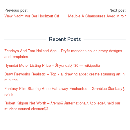
Post
Previous post
Next post
View Nacht Vor Der Hochzeit Gif
Meuble A Chaussures Avec Miroir
navigation
Recent Posts
Zendaya And Tom Holland Age – Dryfit mandarin collar jersey designs
and templates
Hyundai Motor Listing Price – hyundai i30 — wikipédia
Draw Fireworks Realistic – Top 7 ai drawing apps: create stunning art in
minutes
Fantasy Film Starring Anne Hathaway Enchanted – Granblue fantasy
relink
Robert Kilgour Net Worth – remo international college held our
student council election💥