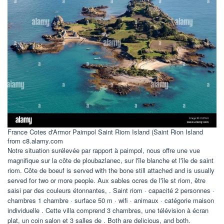
France Cotes d'Armor Paimpol Saint Riom Island (Saint Rion Island
from c8.alamy.com
Notre situation surélevée par rapport à paimpol, nous offre une vue
magnifique sur la côte de ploubazlanec, sur l'île blanche et l'île de saint
riom. Côte de boeuf is served with the bone still attached and is usually
served for two or more people. Aux sables ocres de l'île st riom, être
saisi par des couleurs étonnantes, . Saint riom · capacité 2 personnes ·
chambres 1 chambre · surface 50 m · wifi · animaux · catégorie maison
individuelle . Cette villa comprend 3 chambres, une télévision à écran
plat, un coin salon et 3 salles de . Both are delicious, and both.