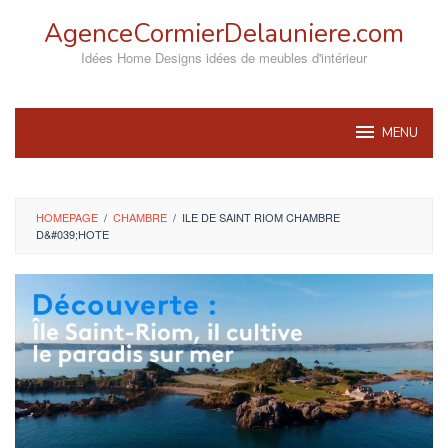
Skip
AgenceCormierDelauniere.com
to
content
Idées Home Designs idées de meubles d'intérieur
MENU
HOMEPAGE
/
CHAMBRE
/
ILE DE SAINT RIOM CHAMBRE
D&#039;HOTE