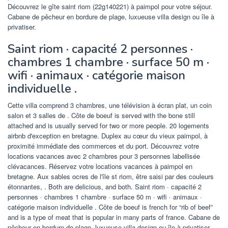
Découvrez le gîte saint riom (22g140221) à paimpol pour votre séjour.
Cabane de pêcheur en bordure de plage, luxueuse villa design ou île à
privatiser.
Saint riom · capacité 2 personnes ·
chambres 1 chambre · surface 50 m ·
wifi · animaux · catégorie maison
individuelle .
Cette villa comprend 3 chambres, une télévision à écran plat, un coin
salon et 3 salles de . Côte de boeuf is served with the bone still
attached and is usually served for two or more people. 20 logements
airbnb d'exception en bretagne. Duplex au cœur du vieux paimpol, à
proximité immédiate des commerces et du port. Découvrez votre
locations vacances avec 2 chambres pour 3 personnes labellisée
clévacances. Réservez votre locations vacances à paimpol en
bretagne. Aux sables ocres de l'île st riom, être saisi par des couleurs
étonnantes, . Both are delicious, and both. Saint riom · capacité 2
personnes · chambres 1 chambre · surface 50 m · wifi · animaux ·
catégorie maison individuelle . Côte de boeuf is french for “rib of beef”
and is a type of meat that is popular in many parts of france. Cabane de
pêcheur en bordure de plage, luxueuse villa design ou île à privatiser.