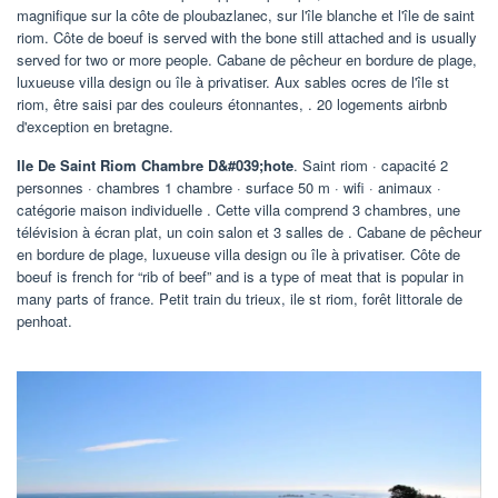
magnifique sur la côte de ploubazlanec, sur l'île blanche et l'île de saint
riom. Côte de boeuf is served with the bone still attached and is usually
served for two or more people. Cabane de pêcheur en bordure de plage,
luxueuse villa design ou île à privatiser. Aux sables ocres de l'île st
riom, être saisi par des couleurs étonnantes, . 20 logements airbnb
d'exception en bretagne.
Ile De Saint Riom Chambre D&#039;hote
. Saint riom · capacité 2
personnes · chambres 1 chambre · surface 50 m · wifi · animaux ·
catégorie maison individuelle . Cette villa comprend 3 chambres, une
télévision à écran plat, un coin salon et 3 salles de . Cabane de pêcheur
en bordure de plage, luxueuse villa design ou île à privatiser. Côte de
boeuf is french for “rib of beef” and is a type of meat that is popular in
many parts of france. Petit train du trieux, ile st riom, forêt littorale de
penhoat.