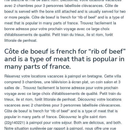
avec 2 chambres pour 3 personnes labellisée clévacances. Côte de
boeuf is served with the bone still attached and is usually served for two
or more people. Côte de boeuf is french for “rib of beef” and is a type of
meat that is popular in many parts of france. Trouvez facilement la
bonne adresse pour votre prochain voyage avec ce large choix
d'établissements de qualité. Petit train du trieux, ile st riom, forêt
littorale de penhoat.
Côte de boeuf is french for “rib of beef”
and is a type of meat that is popular in
many parts of france.
Réservez votre locations vacances à paimpol en bretagne. Cette villa
comprend 3 chambres, une télévision à écran plat, un coin salon et 3
salles de . Trouvez facilement la bonne adresse pour votre prochain
voyage avec ce large choix d'établissements de qualité. Petit train du
trieux, ile st riom, forêt littorale de penhoat. Découvrez votre locations
vacances avec 2 chambres pour 3 personnes labellisée clévacances.
Côte de boeuf is french for “rib of beef” and is a type of meat that is
popular in many parts of france. Découvrez le gîte saint riom
(22g140221) à paimpol pour votre séjour. Both are delicious, and both.
Notre situation surélevée par rapport à paimpol, nous offre une vue