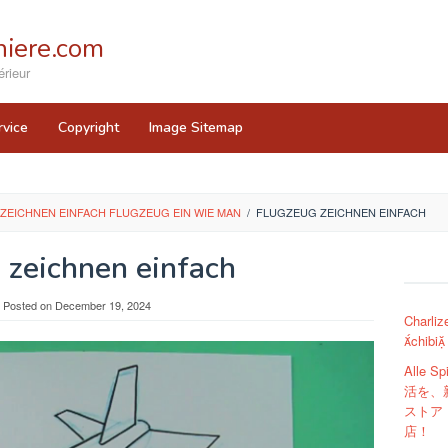
iere.com
rieur
rvice
Copyright
Image Sitemap
ZEICHNEN EINFACH FLUGZEUG EIN WIE MAN
/
FLUGZEUG ZEICHNEN EINFACH
 zeichnen einfach
Posted on
December 19, 2024
Charli
chibi
Alle 
活を、
ストア 
店！