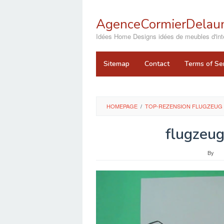
Skip
to
AgenceCormierDelaun
content
close
Idées Home Designs idées de meubles d'inté
Sitemap
Contact
Terms of Se
HOMEPAGE
/
TOP-REZENSION FLUGZEUG 
flugzeug
By