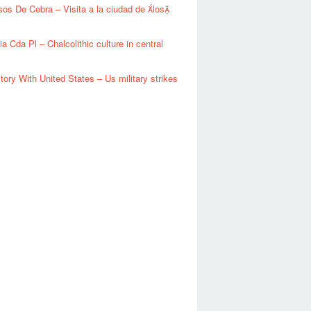
os De Cebra – Visita a la ciudad de los
s
a Cda Pl – Chalcolithic culture in central
story With United States – Us military strikes