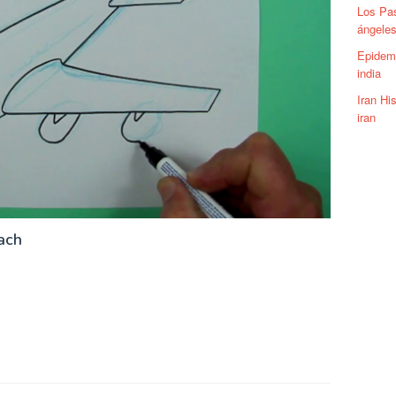
Los Pas
ángele
Epidemi
india
Iran Hi
iran
ach