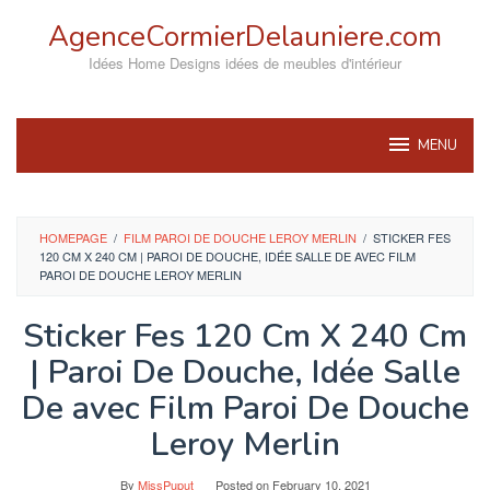
Skip
AgenceCormierDelauniere.com
to
content
Idées Home Designs idées de meubles d'intérieur
MENU
HOMEPAGE
/
FILM PAROI DE DOUCHE LEROY MERLIN
/
STICKER FES
120 CM X 240 CM | PAROI DE DOUCHE, IDÉE SALLE DE AVEC FILM
PAROI DE DOUCHE LEROY MERLIN
Sticker Fes 120 Cm X 240 Cm
| Paroi De Douche, Idée Salle
De avec Film Paroi De Douche
Leroy Merlin
By
MissPuput
Posted on
February 10, 2021