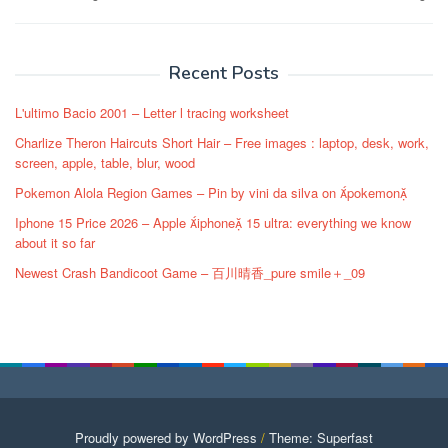
navigation
Recent Posts
L'ultimo Bacio 2001 – Letter l tracing worksheet
Charlize Theron Haircuts Short Hair – Free images : laptop, desk, work,
screen, apple, table, blur, wood
Pokemon Alola Region Games – Pin by vini da silva on pokemon
Iphone 15 Price 2026 – Apple iphone 15 ultra: everything we know
about it so far
Newest Crash Bandicoot Game – 百川晴香_pure smile＋_09
Proudly powered by WordPress
/
Theme: Superfast