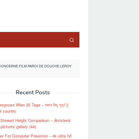
close
ICONCERNE FILM PAROI DE DOUCHE LEROY
Recent Posts
ognose Wien 25 Tage – মজার কিছু মুহূর্ত ||
ul country
 Stewart Height Comparison – kristen
 pictures gallery (44)
er For Computer Pokemon – 4k ultra hd