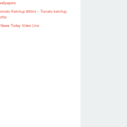
allpapers
Tomato Ketchup 800ml – Tomato ketchup
ottle
 News Today Video Live