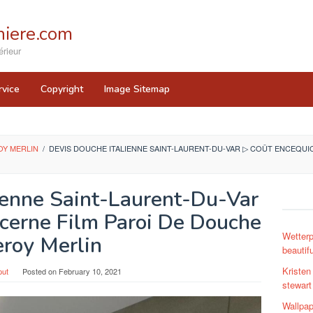
iere.com
rieur
rvice
Copyright
Image Sitemap
OY MERLIN
/
DEVIS DOUCHE ITALIENNE SAINT-LAURENT-DU-VAR ▷ COÛT ENCEQU
ienne Saint-Laurent-Du-Var
cerne Film Paroi De Douche
Wetterpr
eroy Merlin
beautif
Kristen
put
Posted on
February 10, 2021
stewart
Wallpap