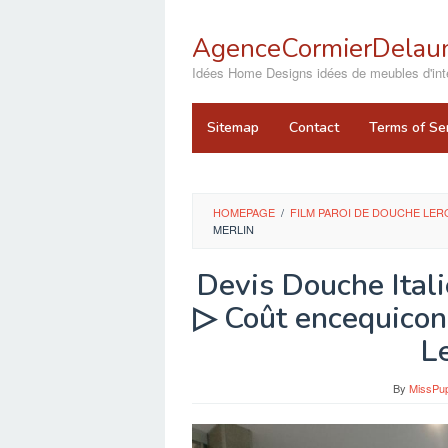
Skip
to
AgenceCormierDelaun
content
close
Idées Home Designs idées de meubles d'inté
Sitemap
Contact
Terms of Se
HOMEPAGE
/
FILM PAROI DE DOUCHE LER
MERLIN
Devis Douche Ital
▷ Coût encequicon
L
By
MissPu