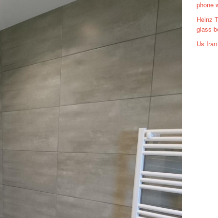
phone w
Heinz 
glass b
Us Iran