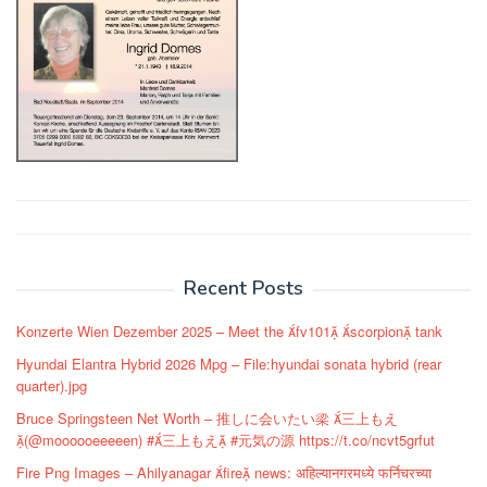
Post
navigation
Recent Posts
Konzerte Wien Dezember 2025 – Meet the fv101 scorpion tank
Hyundai Elantra Hybrid 2026 Mpg – File:hyundai sonata hybrid (rear
quarter).jpg
Bruce Springsteen Net Worth – 推しに会いたい梁 三上もえ
(@moooooeeeeen) #三上もえ #元気の源 https://t.co/ncvt5grfut
Fire Png Images – Ahilyanagar fire news: अहिल्यानगरमध्ये फर्निचरच्या