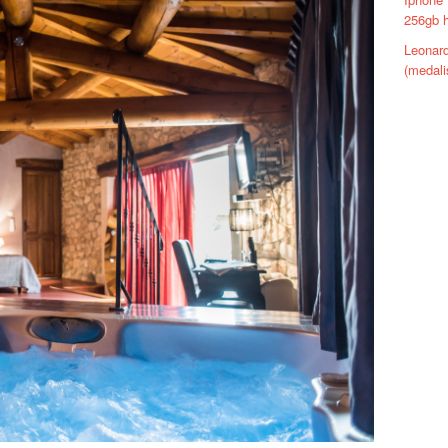
256gb h
Leonard
(medali