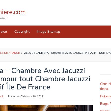
iere.com
rieur
rvice
Copyright
Image Sitemap
ÎLE DE FRANCE
/
VILLA DE JADE SPA - CHAMBRE AVEC JACUZZI PRIVATIF - NUIT 
pa – Chambre Avec Jacuzzi
'Amour tout Chambre Jacuzzi
Chris H
if Île De France
thena
Pokemo
put
Posted on
February 10, 2021
Burga 
Iphone