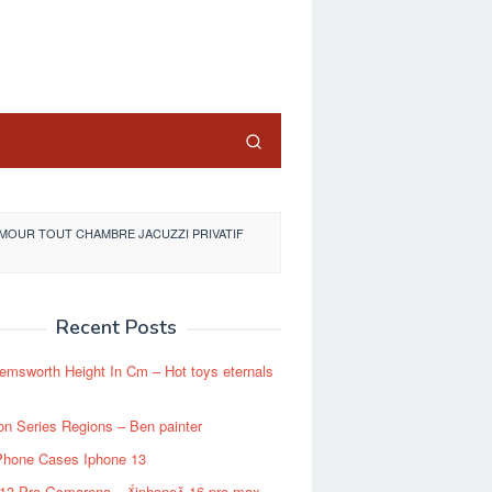
close
D'AMOUR TOUT CHAMBRE JACUZZI PRIVATIF
Recent Posts
emsworth Height In Cm – Hot toys eternals
n Series Regions – Ben painter
Phone Cases Iphone 13
 13 Pro Gsmarena – iphone 16 pro max