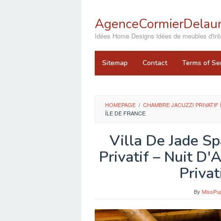
Skip
to
AgenceCormierDelaun
content
close
Idées Home Designs idées de meubles d'inté
Sitemap
Contact
Terms of Se
HOMEPAGE
/
CHAMBRE JACUZZI PRIVATIF 
ÎLE DE FRANCE
Villa De Jade S
Privatif – Nuit D
Privat
By
MissPu