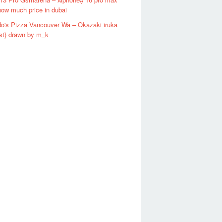
ow much price in dubai
o's Pizza Vancouver Wa – Okazaki iruka
st) drawn by m_k