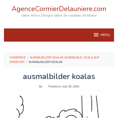
Skip
AgenceCormierDelauniere.com
to
content
Idées Home Designs idées de meubles d'intérieur
MENU
HOMEPAGE
/
AUSMALBILDER KOALAS AUSMALBILD: KOALA AUF
EINEM AST
/
AUSMALBILDER KOALAS
ausmalbilder koalas
By
Posted on
July 30, 2024