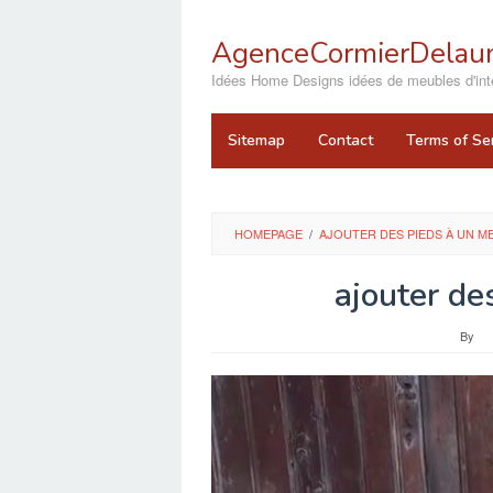
Skip
to
AgenceCormierDelaun
content
close
Idées Home Designs idées de meubles d'inté
Sitemap
Contact
Terms of Se
HOMEPAGE
/
AJOUTER DES PIEDS À UN M
ajouter de
By