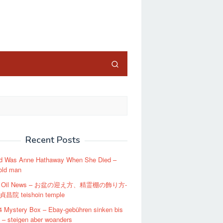
close
Recent Posts
d Was Anne Hathaway When She Died –
old man
an Oil News – お盆の迎え方、精霊棚の飾り方-
昌院 teishoin temple
4 Mystery Box – Ebay-gebühren sinken bis
 – steigen aber woanders