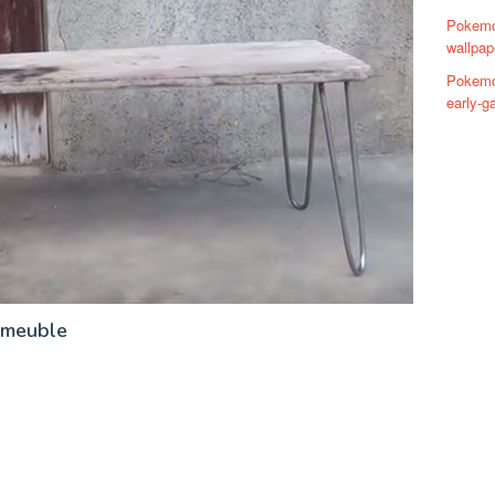
Pokemo
wallpap
Pokemo
early-g
n meuble