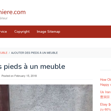
iere.com
rieur
rvice
Copyright
Image Sitemap
EUBLE
/
AJOUTER DES PIEDS À UN MEUBLE
s pieds à un meuble
Posted on
February 15, 2018
How Ol
Happy 
Us Ir
曹洞宗 貞
Ebay $
zu 60%