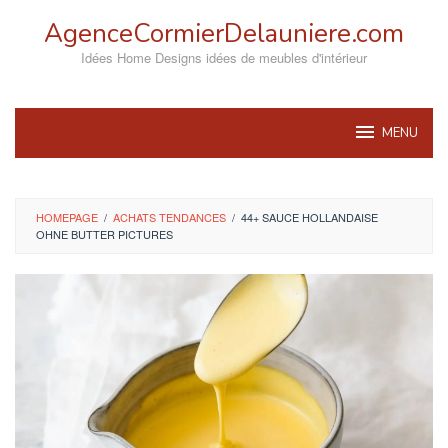
Skip
AgenceCormierDelauniere.com
to
content
Idées Home Designs idées de meubles d'intérieur
MENU
HOMEPAGE
/
ACHATS TENDANCES
/
44+ SAUCE HOLLANDAISE
OHNE BUTTER PICTURES