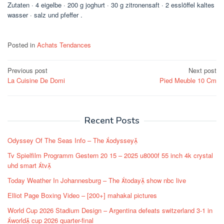
Zutaten · 4 eigelbe · 200 g joghurt · 30 g zitronensaft · 2 esslöffel kaltes
wasser · salz und pfeffer .
Posted in
Achats Tendances
Post
Previous post
Next post
La Cuisine De Domi
Pied Meuble 10 Cm
navigation
Recent Posts
Odyssey Of The Seas Info – The odyssey
Tv Spielfilm Programm Gestern 20 15 – 2025 u8000f 55 inch 4k crystal
uhd smart tv
Today Weather In Johannesburg – The today show nbc live
Elliot Page Boxing Video – [200+] mahakal pictures
World Cup 2026 Stadium Design – Argentina defeats switzerland 3-1 in
world cup 2026 quarter-final