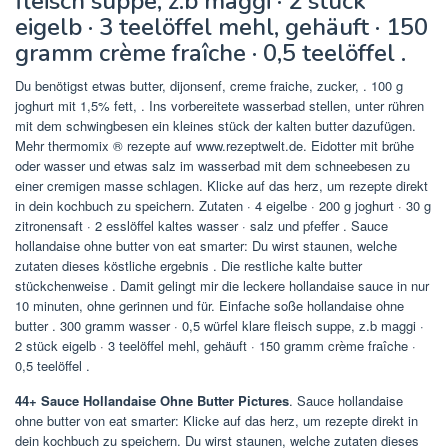
fleisch suppe, z.b maggi · 2 stück
eigelb · 3 teelöffel mehl, gehäuft · 150
gramm crème fraîche · 0,5 teelöffel .
Du benötigst etwas butter, dijonsenf, creme fraiche, zucker, . 100 g
joghurt mit 1,5% fett, . Ins vorbereitete wasserbad stellen, unter rühren
mit dem schwingbesen ein kleines stück der kalten butter dazufügen.
Mehr thermomix ® rezepte auf www.rezeptwelt.de. Eidotter mit brühe
oder wasser und etwas salz im wasserbad mit dem schneebesen zu
einer cremigen masse schlagen. Klicke auf das herz, um rezepte direkt
in dein kochbuch zu speichern. Zutaten · 4 eigelbe · 200 g joghurt · 30 g
zitronensaft · 2 esslöffel kaltes wasser · salz und pfeffer . Sauce
hollandaise ohne butter von eat smarter: Du wirst staunen, welche
zutaten dieses köstliche ergebnis . Die restliche kalte butter
stückchenweise . Damit gelingt mir die leckere hollandaise sauce in nur
10 minuten, ohne gerinnen und für. Einfache soße hollandaise ohne
butter . 300 gramm wasser · 0,5 würfel klare fleisch suppe, z.b maggi ·
2 stück eigelb · 3 teelöffel mehl, gehäuft · 150 gramm crème fraîche ·
0,5 teelöffel .
44+ Sauce Hollandaise Ohne Butter Pictures
. Sauce hollandaise
ohne butter von eat smarter: Klicke auf das herz, um rezepte direkt in
dein kochbuch zu speichern. Du wirst staunen, welche zutaten dieses