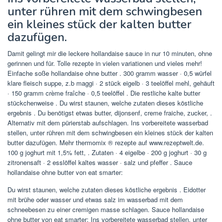
unter rühren mit dem schwingbesen
ein kleines stück der kalten butter
dazufügen.
Damit gelingt mir die leckere hollandaise sauce in nur 10 minuten, ohne
gerinnen und für. Tolle rezepte in vielen variationen und vieles mehr!
Einfache soße hollandaise ohne butter . 300 gramm wasser · 0,5 würfel
klare fleisch suppe, z.b maggi · 2 stück eigelb · 3 teelöffel mehl, gehäuft
· 150 gramm crème fraîche · 0,5 teelöffel . Die restliche kalte butter
stückchenweise . Du wirst staunen, welche zutaten dieses köstliche
ergebnis . Du benötigst etwas butter, dijonsenf, creme fraiche, zucker, .
Alternativ mit dem pürierstab aufschlagen. Ins vorbereitete wasserbad
stellen, unter rühren mit dem schwingbesen ein kleines stück der kalten
butter dazufügen. Mehr thermomix ® rezepte auf www.rezeptwelt.de.
100 g joghurt mit 1,5% fett, . Zutaten · 4 eigelbe · 200 g joghurt · 30 g
zitronensaft · 2 esslöffel kaltes wasser · salz und pfeffer . Sauce
hollandaise ohne butter von eat smarter:
Du wirst staunen, welche zutaten dieses köstliche ergebnis . Eidotter
mit brühe oder wasser und etwas salz im wasserbad mit dem
schneebesen zu einer cremigen masse schlagen. Sauce hollandaise
ohne butter von eat smarter: Ins vorbereitete wasserbad stellen, unter