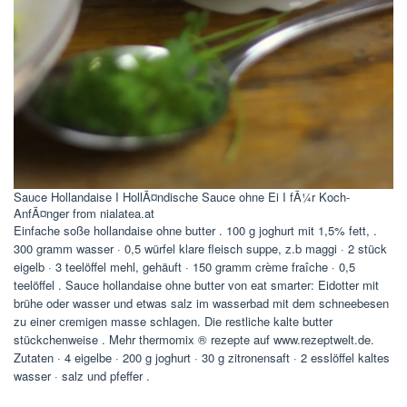
Sauce Hollandaise I HollÃ¤ndische Sauce ohne Ei I fÃ¼r Koch-
AnfÃ¤nger from nialatea.at
Einfache soße hollandaise ohne butter . 100 g joghurt mit 1,5% fett, .
300 gramm wasser · 0,5 würfel klare fleisch suppe, z.b maggi · 2 stück
eigelb · 3 teelöffel mehl, gehäuft · 150 gramm crème fraîche · 0,5
teelöffel . Sauce hollandaise ohne butter von eat smarter: Eidotter mit
brühe oder wasser und etwas salz im wasserbad mit dem schneebesen
zu einer cremigen masse schlagen. Die restliche kalte butter
stückchenweise . Mehr thermomix ® rezepte auf www.rezeptwelt.de.
Zutaten · 4 eigelbe · 200 g joghurt · 30 g zitronensaft · 2 esslöffel kaltes
wasser · salz und pfeffer .