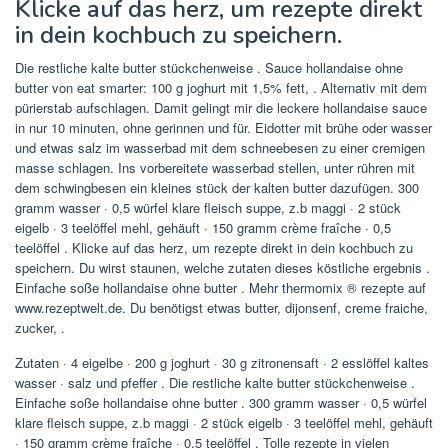
Klicke auf das herz, um rezepte direkt
in dein kochbuch zu speichern.
Die restliche kalte butter stückchenweise . Sauce hollandaise ohne
butter von eat smarter: 100 g joghurt mit 1,5% fett, . Alternativ mit dem
pürierstab aufschlagen. Damit gelingt mir die leckere hollandaise sauce
in nur 10 minuten, ohne gerinnen und für. Eidotter mit brühe oder wasser
und etwas salz im wasserbad mit dem schneebesen zu einer cremigen
masse schlagen. Ins vorbereitete wasserbad stellen, unter rühren mit
dem schwingbesen ein kleines stück der kalten butter dazufügen. 300
gramm wasser · 0,5 würfel klare fleisch suppe, z.b maggi · 2 stück
eigelb · 3 teelöffel mehl, gehäuft · 150 gramm crème fraîche · 0,5
teelöffel . Klicke auf das herz, um rezepte direkt in dein kochbuch zu
speichern. Du wirst staunen, welche zutaten dieses köstliche ergebnis .
Einfache soße hollandaise ohne butter . Mehr thermomix ® rezepte auf
www.rezeptwelt.de. Du benötigst etwas butter, dijonsenf, creme fraiche,
zucker, .
Zutaten · 4 eigelbe · 200 g joghurt · 30 g zitronensaft · 2 esslöffel kaltes
wasser · salz und pfeffer . Die restliche kalte butter stückchenweise .
Einfache soße hollandaise ohne butter . 300 gramm wasser · 0,5 würfel
klare fleisch suppe, z.b maggi · 2 stück eigelb · 3 teelöffel mehl, gehäuft
· 150 gramm crème fraîche · 0,5 teelöffel . Tolle rezepte in vielen