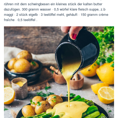
rühren mit dem schwingbesen ein kleines stück der kalten butter
dazufügen. 300 gramm wasser · 0,5 würfel klare fleisch suppe, z.b
maggi · 2 stück eigelb · 3 teelöffel mehl, gehäuft · 150 gramm crème
fraîche · 0,5 teelöffel .