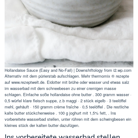
Hollandaise Sauce (Easy and No-Fail) | Downshiftology from i2.wp.com
Alternativ mit dem pürierstab aufschlagen. Mehr thermomix ® rezepte
auf www.rezeptwelt.de. Eidotter mit brühe oder wasser und etwas salz
im wasserbad mit dem schneebesen zu einer cremigen masse
schlagen. Einfache soße hollandaise ohne butter . 300 gramm wasser ·
0,5 würfel klare fleisch suppe, z.b maggi · 2 stück eigelb · 3 teelöffel
mehl, gehäuft · 150 gramm crème fraîche · 0,5 teelöffel . Die restliche
kalte butter stückchenweise . 100 g joghurt mit 1,5% fett, . Ins
vorbereitete wasserbad stellen, unter rühren mit dem schwingbesen ein
kleines stück der kalten butter dazufügen.
Ins vorbereitete wasserbad stellen,