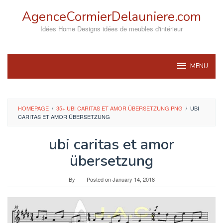
Skip
AgenceCormierDelauniere.com
to
content
Idées Home Designs idées de meubles d'intérieur
MENU
HOMEPAGE
/
35+ UBI CARITAS ET AMOR ÜBERSETZUNG PNG
/
UBI
CARITAS ET AMOR ÜBERSETZUNG
ubi caritas et amor
übersetzung
By
Posted on
January 14, 2018