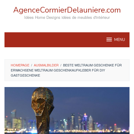
Skip
AgenceCormierDelauniere.com
to
content
Idées Home Designs idées de meubles d'intérieur
MENU
HOMEPAGE
/
AUSMALBILDER
/
BESTE WELTRAUM GESCHENKE FÜR
ERWACHSENE WELTRAUM GESCHENKAUFKLEBER FÜR DIY
GASTGESCHENKE