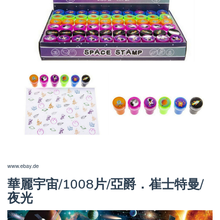
www.ebay.de
華麗宇宙/1008片/亞爵．崔士特曼/
夜光