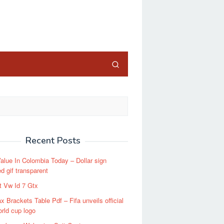
close
Recent Posts
Value In Colombia Today – Dollar sign
d gif transparent
t Vw Id 7 Gtx
x Brackets Table Pdf – Fifa unveils official
rld cup logo