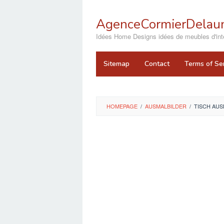
Skip
to
AgenceCormierDelaun
content
close
Idées Home Designs idées de meubles d'inté
Sitemap
Contact
Terms of Se
HOMEPAGE
/
AUSMALBILDER
/
TISCH AUS