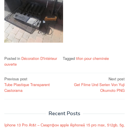
Posted in
Décoration D'Intérieur
Tagged
tifon pour cheminée
ouverte
Post
Previous post
Next post
Tube Plastique Transparent
Get Filme Und Serien Von Yuji
navigation
Castorama
Okumoto PNG
Recent Posts
Iphone 13 Pro At&t – Смартфон apple iphone 15 pro max, 512gb, 5g,