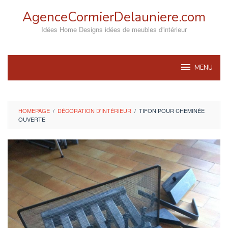
Skip
AgenceCormierDelauniere.com
to
content
Idées Home Designs idées de meubles d'intérieur
MENU
HOMEPAGE
/
DÉCORATION D'INTÉRIEUR
/
TIFON POUR CHEMINÉE
OUVERTE