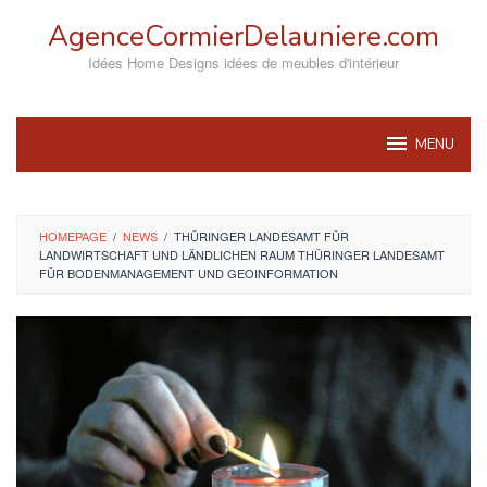
Skip
AgenceCormierDelauniere.com
to
content
Idées Home Designs idées de meubles d'intérieur
MENU
HOMEPAGE
/
NEWS
/
THÜRINGER LANDESAMT FÜR
LANDWIRTSCHAFT UND LÄNDLICHEN RAUM THÜRINGER LANDESAMT
FÜR BODENMANAGEMENT UND GEOINFORMATION