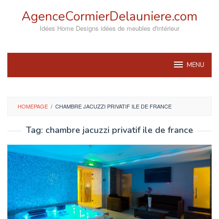
Skip
AgenceCormierDelauniere.com
to
content
Idées Home Designs idées de meubles d'intérieur
MENU
HOMEPAGE
/
CHAMBRE JACUZZI PRIVATIF ILE DE FRANCE
Tag:
chambre jacuzzi privatif ile de france