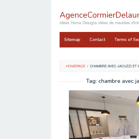
Skip
to
AgenceCormierDelaun
content
close
Idées Home Designs idées de meubles d'inté
Sitemap
Contact
Terms of Se
HOMEPAGE
/
CHAMBRE AVEC JACUZZI ET S
Tag:
chambre avec jac