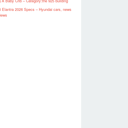
g A Baby Crib – Category:the 925 building
 Elantra 2026 Specs – Hyundai cars, news
iews