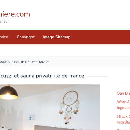
iere.com
rieur
rvice
Copyright
Image Sitemap
AUNA PRIVATIF ILE DE FRANCE
uzzi et sauna privatif ile de france
San Di
What A
logo an
Hijack 
with b