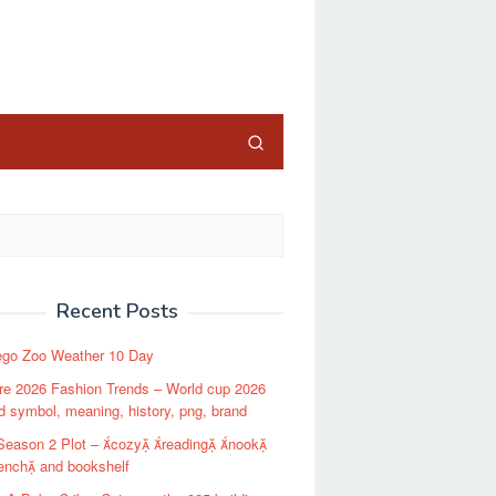
close
Recent Posts
ego Zoo Weather 10 Day
re 2026 Fashion Trends – World cup 2026
d symbol, meaning, history, png, brand
Season 2 Plot – cozy reading nook
ench and bookshelf