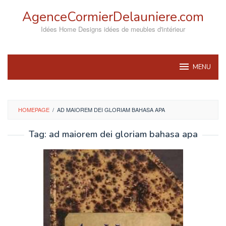
Skip
AgenceCormierDelauniere.com
to
content
Idées Home Designs idées de meubles d'intérieur
MENU
HOMEPAGE
/
AD MAIOREM DEI GLORIAM BAHASA APA
Tag:
ad maiorem dei gloriam bahasa apa