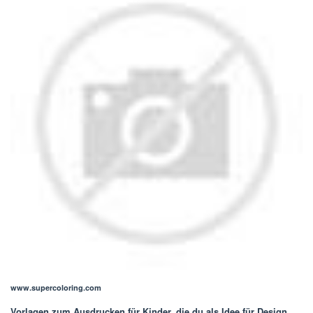
www.supercoloring.com
Vorlagen zum Ausdrucken für Kinder
, die du als Idee für Design,