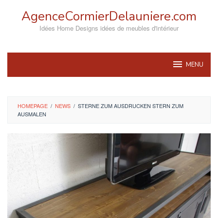
Skip
AgenceCormierDelauniere.com
to
content
Idées Home Designs idées de meubles d'intérieur
MENU
HOMEPAGE
/
NEWS
/
STERNE ZUM AUSDRUCKEN STERN ZUM
AUSMALEN