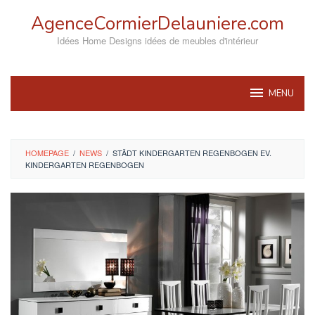
Skip
AgenceCormierDelauniere.com
to
content
Idées Home Designs idées de meubles d'intérieur
MENU
HOMEPAGE
/
NEWS
/
STÄDT KINDERGARTEN REGENBOGEN EV.
KINDERGARTEN REGENBOGEN