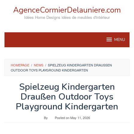
Skip
AgenceCormierDelauniere.com
to
content
Idées Home Designs idées de meubles d'intérieur
MENU
HOMEPAGE
/
NEWS
/
SPIELZEUG KINDERGARTEN DRAUSSEN O
UTDOOR TOYS PLAYGROUND KINDERGARTEN
Spielzeug Kindergarten
Draußen Outdoor Toys
Playground Kindergarten
By
Posted on
May 11, 2026