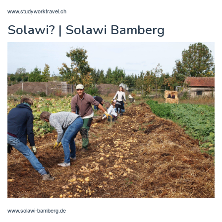
www.studyworktravel.ch
Solawi? | Solawi Bamberg
www.solawi-bamberg.de