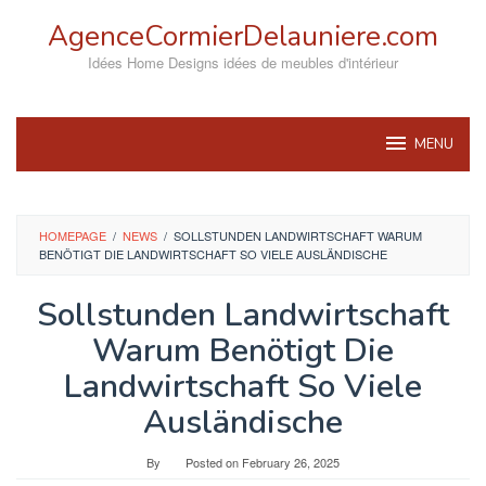
Skip
AgenceCormierDelauniere.com
to
content
Idées Home Designs idées de meubles d'intérieur
MENU
HOMEPAGE
/
NEWS
/
SOLLSTUNDEN LANDWIRTSCHAFT WARUM
BENÖTIGT DIE LANDWIRTSCHAFT SO VIELE AUSLÄNDISCHE
Sollstunden Landwirtschaft
Warum Benötigt Die
Landwirtschaft So Viele
Ausländische
By
Posted on
February 26, 2025