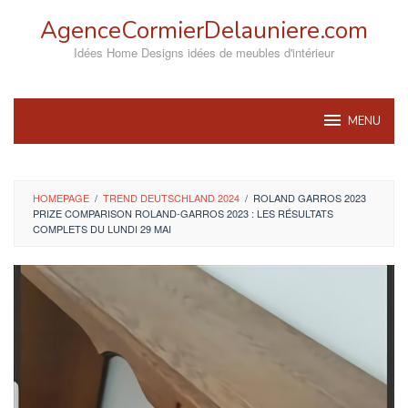
Skip
AgenceCormierDelauniere.com
to
content
Idées Home Designs idées de meubles d'intérieur
MENU
HOMEPAGE
/
TREND DEUTSCHLAND 2024
/
ROLAND GARROS 2023
PRIZE COMPARISON ROLAND-GARROS 2023 : LES RÉSULTATS
COMPLETS DU LUNDI 29 MAI