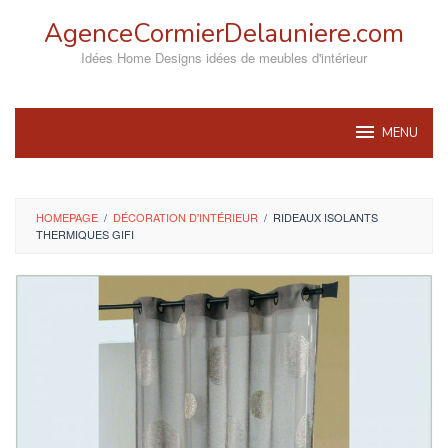
Skip
AgenceCormierDelauniere.com
to
content
Idées Home Designs idées de meubles d'intérieur
MENU
HOMEPAGE
/
DÉCORATION D'INTÉRIEUR
/
RIDEAUX ISOLANTS
THERMIQUES GIFI