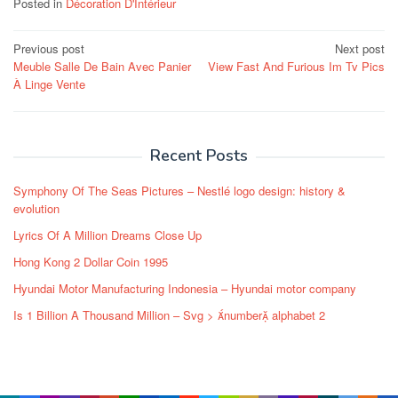
Posted in
Décoration D'Intérieur
Post
Previous post
Next post
Meuble Salle De Bain Avec Panier
View Fast And Furious Im Tv Pics
navigation
À Linge Vente
Recent Posts
Symphony Of The Seas Pictures – Nestlé logo design: history &
evolution
Lyrics Of A Million Dreams Close Up
Hong Kong 2 Dollar Coin 1995
Hyundai Motor Manufacturing Indonesia – Hyundai motor company
Is 1 Billion A Thousand Million – Svg > number alphabet 2