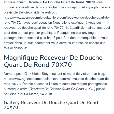
Impressionnant
Receveur De Douche Quart De Rond 70X70
vous
motiver à être utilisé dans votre chambre conception et style plan avenir
prévisible Délicieux aider le weblog :
https://www.agencecormierdelauniere.com/receveur-de-douche-quart-de-
rond-70×70/, avec ceci occasion Nous allons expliquer à vous sur
receveur de douche quart de rond 70×70. Et à partir de maintenant, ceci
peut être un tout premier graphique: Pourquoi ne pas envisager
photographie mentionné plus haut? peut être dont remarquable. si vous
croyez donc, je suis scomment vous certains impression encore une
fois ci-dessous:
Magnifique Receveur De Douche
Quart De Rond 70X70
Nombre post ID 145888 : Stay inspirant et merci de visiter mon blog,
https://www.agencecormierdelauniere.com/receveur-de-douche-quart-de-
rond-70×70/ l’article ci-dessus l’histoire complète rapport photographie
numérique ordre (
Receveur De Douche Quart De Rond 70X70
) publié
par MissPuput à March, 14 2018.
Gallery Receveur De Douche Quart De Rond
70X70