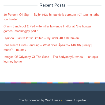
Recent Posts
30 Percent Off Sign – Svjbr 162d-b1 sandvik coroturn 107 turning lathe
tool holder
Crash Bandicoot 2 Ps4 – Jennifer lawrence in dior at "the hunger
games: mockingjay part 1
Hyundai Elantra 2012 Limited – Hyundai i40 e10 tanken
Inas Nacht Erste Sendung – What does psalm 46:10 [really]
mean? – mucmv
Images Of Odyssey Of The Seas – The odyssey review — an epic
journey home
Proudly powered by WordPress
/
Theme: Superfast