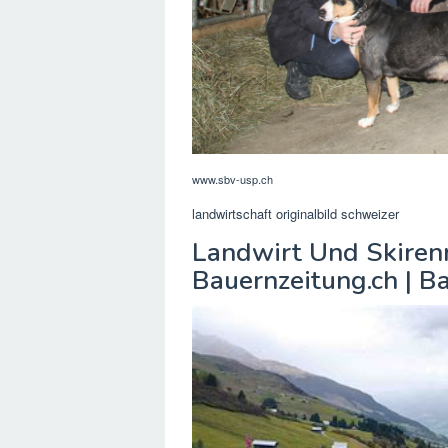
www.sbv-usp.ch
landwirtschaft originalbild schweizer
Landwirt Und Skirenn
Bauernzeitung.ch | B