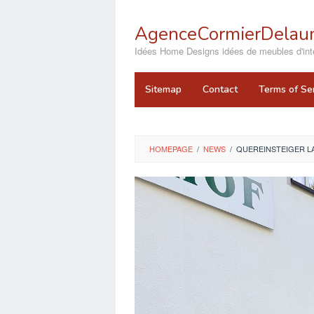
Skip
to
AgenceCormierDelaun
content
close
Idées Home Designs idées de meubles d'inté
Sitemap
Contact
Terms of Se
HOMEPAGE
/
NEWS
/
QUEREINSTEIGER L