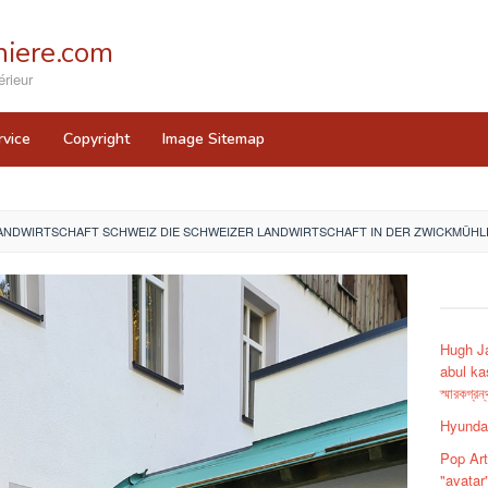
iere.com
rieur
rvice
Copyright
Image Sitemap
ANDWIRTSCHAFT SCHWEIZ DIE SCHWEIZER LANDWIRTSCHAFT IN DER ZWICKMÜHL
Hugh J
abul ka
স্মারকগ্রন্
Hyundai
Pop Art
"avatar