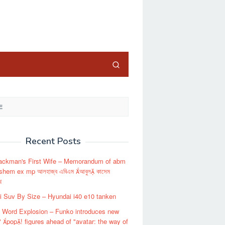
close
E
Recent Posts
ackman's First Wife – Memorandum of abm
shem ex mp আলহাজ্ব এবিএম আবুল কাসেম
থ
 Suv By Size – Hyundai i40 e10 tanken
 Word Explosion – Funko introduces new
" pop! figures ahead of "avatar: the way of