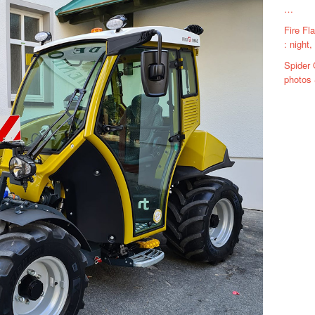
…
Fire F
: night,
Spider 
photos 