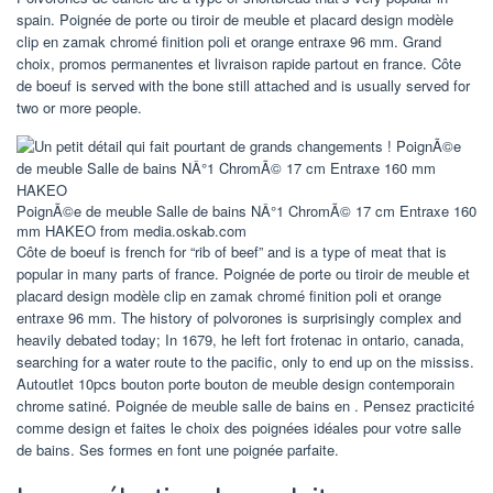
spain. Poignée de porte ou tiroir de meuble et placard design modèle
clip en zamak chromé finition poli et orange entraxe 96 mm. Grand
choix, promos permanentes et livraison rapide partout en france. Côte
de boeuf is served with the bone still attached and is usually served for
two or more people.
PoignÃ©e de meuble Salle de bains NÂ°1 ChromÃ© 17 cm Entraxe 160
mm HAKEO from media.oskab.com
Côte de boeuf is french for “rib of beef” and is a type of meat that is
popular in many parts of france. Poignée de porte ou tiroir de meuble et
placard design modèle clip en zamak chromé finition poli et orange
entraxe 96 mm. The history of polvorones is surprisingly complex and
heavily debated today; In 1679, he left fort frotenac in ontario, canada,
searching for a water route to the pacific, only to end up on the mississ.
Autoutlet 10pcs bouton porte bouton de meuble design contemporain
chrome satiné. Poignée de meuble salle de bains en . Pensez practicité
comme design et faites le choix des poignées idéales pour votre salle
de bains. Ses formes en font une poignée parfaite.