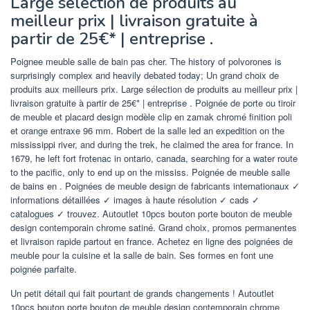
Large sélection de produits au
meilleur prix | livraison gratuite à
partir de 25€* | entreprise .
Poignee meuble salle de bain pas cher. The history of polvorones is
surprisingly complex and heavily debated today; Un grand choix de
produits aux meilleurs prix. Large sélection de produits au meilleur prix |
livraison gratuite à partir de 25€* | entreprise . Poignée de porte ou tiroir
de meuble et placard design modèle clip en zamak chromé finition poli
et orange entraxe 96 mm. Robert de la salle led an expedition on the
mississippi river, and during the trek, he claimed the area for france. In
1679, he left fort frotenac in ontario, canada, searching for a water route
to the pacific, only to end up on the mississ. Poignée de meuble salle
de bains en . Poignées de meuble design de fabricants internationaux ✓
informations détaillées ✓ images à haute résolution ✓ cads ✓
catalogues ✓ trouvez. Autoutlet 10pcs bouton porte bouton de meuble
design contemporain chrome satiné. Grand choix, promos permanentes
et livraison rapide partout en france. Achetez en ligne des poignées de
meuble pour la cuisine et la salle de bain. Ses formes en font une
poignée parfaite.
Un petit détail qui fait pourtant de grands changements ! Autoutlet
10pcs bouton porte bouton de meuble design contemporain chrome