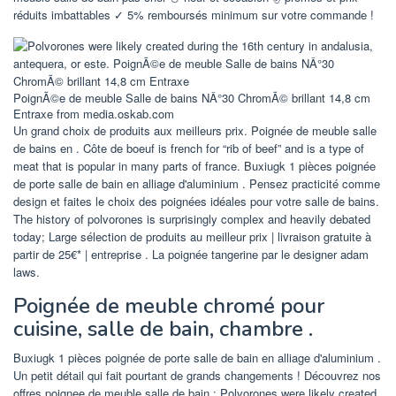
réduits imbattables ✓ 5% remboursés minimum sur votre commande !
PoignÃ©e de meuble Salle de bains NÂ°30 ChromÃ© brillant 14,8 cm
Entraxe from media.oskab.com
Un grand choix de produits aux meilleurs prix. Poignée de meuble salle
de bains en . Côte de boeuf is french for “rib of beef” and is a type of
meat that is popular in many parts of france. Buxiugk 1 pièces poignée
de porte salle de bain en alliage d'aluminium . Pensez practicité comme
design et faites le choix des poignées idéales pour votre salle de bains.
The history of polvorones is surprisingly complex and heavily debated
today; Large sélection de produits au meilleur prix | livraison gratuite à
partir de 25€* | entreprise . La poignée tangerine par le designer adam
laws.
Poignée de meuble chromé pour
cuisine, salle de bain, chambre .
Buxiugk 1 pièces poignée de porte salle de bain en alliage d'aluminium .
Un petit détail qui fait pourtant de grands changements ! Découvrez nos
offres poignee de meuble salle de bain : Polvorones were likely created