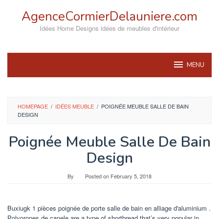
Skip
AgenceCormierDelauniere.com
to
content
Idées Home Designs idées de meubles d'intérieur
MENU
HOMEPAGE
/
IDÉES MEUBLE
/
POIGNÉE MEUBLE SALLE DE BAIN
DESIGN
Poignée Meuble Salle De Bain
Design
By
Posted on
February 5, 2018
Buxiugk 1 pièces poignée de porte salle de bain en alliage d'aluminium .
Polvorones de canele are a type of shortbread that’s very popular in