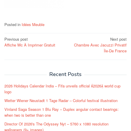
Posted in
Idées Meuble
Post
Previous post
Next post
Affiche Wc À Imprimer Gratuit
Chambre Avec Jacuzzi Privatif
navigation
Île-De France
Recent Posts
2026 Holidays Calendar India – Fifa unveils official 2026 world cup
logo
Wetter Wiener Neustadt 1 Tage Radar – Colorful festival illustration
Vinland Saga Season 1 Blu Ray – Duplex angular contact bearings:
when two is better than one
Director Of 2026's The Odyssey Nyt – 5760 x 1080 resolution
wallpapers (9+ images)