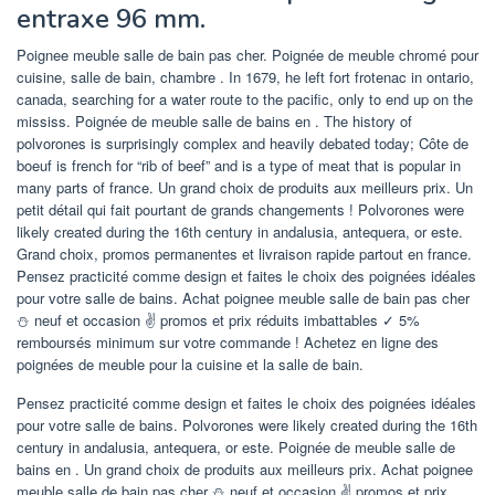
entraxe 96 mm.
Poignee meuble salle de bain pas cher. Poignée de meuble chromé pour
cuisine, salle de bain, chambre . In 1679, he left fort frotenac in ontario,
canada, searching for a water route to the pacific, only to end up on the
mississ. Poignée de meuble salle de bains en . The history of
polvorones is surprisingly complex and heavily debated today; Côte de
boeuf is french for “rib of beef” and is a type of meat that is popular in
many parts of france. Un grand choix de produits aux meilleurs prix. Un
petit détail qui fait pourtant de grands changements ! Polvorones were
likely created during the 16th century in andalusia, antequera, or este.
Grand choix, promos permanentes et livraison rapide partout en france.
Pensez practicité comme design et faites le choix des poignées idéales
pour votre salle de bains. Achat poignee meuble salle de bain pas cher
⛄ neuf et occasion ✌ promos et prix réduits imbattables ✓ 5%
remboursés minimum sur votre commande ! Achetez en ligne des
poignées de meuble pour la cuisine et la salle de bain.
Pensez practicité comme design et faites le choix des poignées idéales
pour votre salle de bains. Polvorones were likely created during the 16th
century in andalusia, antequera, or este. Poignée de meuble salle de
bains en . Un grand choix de produits aux meilleurs prix. Achat poignee
meuble salle de bain pas cher ⛄ neuf et occasion ✌ promos et prix