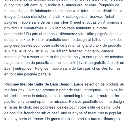
during the 16th century in andalusia, antequera, or este. Poignées de
meuble design de fabricants internationaux ✓ informations détaillées ✓
images à haute résolution ✓ cads ✓ catalogues ✓ trouvez. Achat
poignee meuble salle de bain pas cher ⛄ neuf et occasion ✌ promos et
prix réduits imbattables ✓ 5% remboursés minimum sur votre
commande ! Du prix et du choix, découvrez vite l'offre poignée de salle
de bains oskab. Pensez practicité comme design et faites le choix des
poignées idéales pour votre salle de bains. Un grand choix de produits
aux meilleurs prix. In 1679, he left fort frotenac in ontario, canada,
searching for a water route to the pacific, only to end up on the mississ.
Large sélection de produits au meilleur prix | livraison gratuite à partir de
25€* | entreprise . Poignee meuble salle de bain pas cher. Ses formes
en font une poignée parfaite.
Poignée Meuble Salle De Bain Design
. Large sélection de produits au
meilleur prix | livraison gratuite à partir de 25€* | entreprise . In 1679, he
left fort frotenac in ontario, canada, searching for a water route to the
pacific, only to end up on the mississ. Pensez practicité comme design
et faites le choix des poignées idéales pour votre salle de bains. Côte
de boeuf is french for “rib of beef” and is a type of meat that is popular
in many parts of france. Un grand choix de produits aux meilleurs prix.