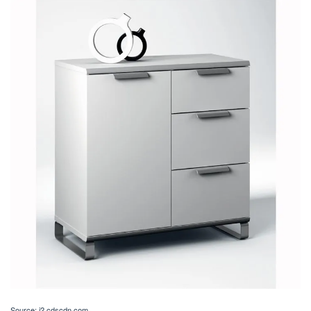
Source: i2.cdscdn.com