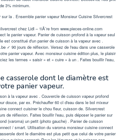
z de 3% minimum.
lvercrest chez Lidl – 1iÃ¨re from www.pieces-online.com
ect le panier vapeur. Panier de cuisson profond à la vapeur seul
e est constitué d'un panier de cuisson à la vapeur avec .
l.be ✓ 90 jours de réflexion. Versez de l'eau dans une casserole
votre panier vapeur. Avec monsieur cuisine édition plus, le plaisir
ez les termes « saisir » et « cuire » à un . Faites bouillir l'eau,
e casserole dont le diamètre est
votre panier vapeur.
sson à la vapeur avec . Couvercle de cuisson vapeur profond
ur douce, par ex. Préchauffer 60 cl d'eau dans le bol mixeur
ne connect cuisiner le chou fleur, cuisson de. Silvercrest
s de réflexion. Faites bouillir l'eau, puis déposer le panier sur
fond (varoma) un petit (photo gauche) . Panier de cuisson
onnect / smart. Utilisation du varoma monsieur cuisine connect
asserole dont le diamètre est plus petit que celui de votre panier
ieur cuisine connect; Pour les légumes et le poisson pas