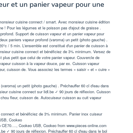
eur et un panier vapeur pour une
monsieur cuisine connect / smart. Avec monsieur cuisine édition
sine ! Pour les légumes et le poisson pas d'ajout de graisse .
profond. Support de cuisson vapeur et un panier vapeur pour
deux paniers vapeur profond (varoma) un petit (photo gauche) .
20°c / 5 min. L'ensemble est constitué d'un panier de cuisson à
onsieur cuisine connect et bénéficiez de 3% minimum. Versez de
t plus petit que celui de votre panier vapeur. Couvercle de
 vapeur cuisson à la vapeur douce, par ex. Cuisson vapeur
eur, cuisson de. Vous associez les termes « saisir » et « cuire »
(varoma) un petit (photo gauche) . Préchauffer 60 cl d'eau dans
sieur cuisine connect sur lidl.be ✓ 90 jours de réflexion. Cuisson
 chou fleur, cuisson de. Autocuiseur cuisson au cuit vapeur
keo CE70…., Cookeo USB, Cookeo from www.pieces-online.com
.be ✓ 90 jours de réflexion. Préchauffer 60 cl d'eau dans le bol