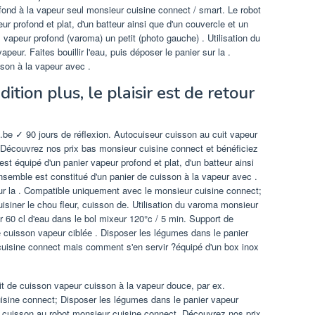
fond à la vapeur seul monsieur cuisine connect / smart. Le robot
ur profond et plat, d'un batteur ainsi que d'un couvercle et un
vapeur profond (varoma) un petit (photo gauche) . Utilisation du
eur. Faites bouillir l'eau, puis déposer le panier sur la .
sson à la vapeur avec .
ition plus, le plaisir est de retour
l.be ✓ 90 jours de réflexion. Autocuiseur cuisson au cuit vapeur
 Découvrez nos prix bas monsieur cuisine connect et bénéficiez
t équipé d'un panier vapeur profond et plat, d'un batteur ainsi
nsemble est constitué d'un panier de cuisson à la vapeur avec .
r sur la . Compatible uniquement avec le monsieur cuisine connect;
siner le chou fleur, cuisson de. Utilisation du varoma monsieur
r 60 cl d'eau dans le bol mixeur 120°c / 5 min. Support de
 cuisson vapeur ciblée . Disposer les légumes dans le panier
cuisine connect mais comment s'en servir ?équipé d'un box inox
t de cuisson vapeur cuisson à la vapeur douce, par ex.
sine connect; Disposer les légumes dans le panier vapeur
r cuisson au robot monsieur cuisine connect. Découvrez nos prix