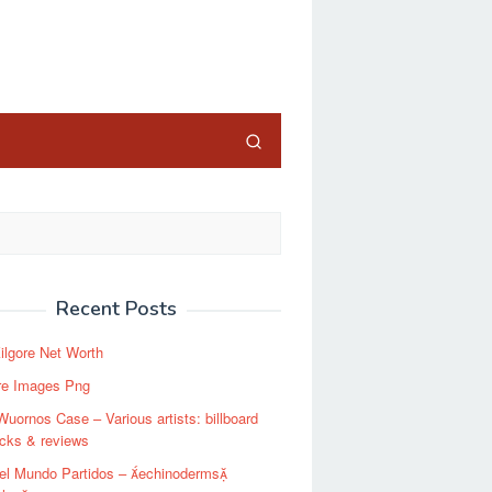
close
Recent Posts
ilgore Net Worth
ire Images Png
Wuornos Case – Various artists: billboard
cks & reviews
el Mundo Partidos – echinoderms