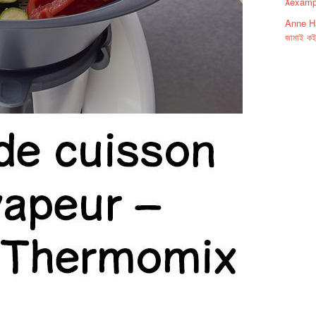
examp
Anne Ha
জামাই ক