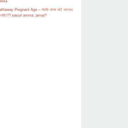
les
thaway Pregnant Age – শাশুড়ি আম্মা আই আন্নের
ইতাছি!?? sasuri amma, jamai?