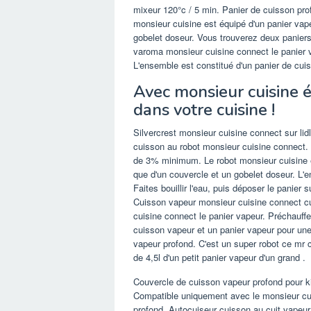
mixeur 120°c / 5 min. Panier de cuisson pro
monsieur cuisine est équipé d'un panier vape
gobelet doseur. Vous trouverez deux paniers 
varoma monsieur cuisine connect le panier vap
L'ensemble est constitué d'un panier de cui
Avec monsieur cuisine éd
dans votre cuisine !
Silvercrest monsieur cuisine connect sur lid
cuisson au robot monsieur cuisine connect.
de 3% minimum. Le robot monsieur cuisine es
que d'un couvercle et un gobelet doseur. L'e
Faites bouillir l'eau, puis déposer le panie
Cuisson vapeur monsieur cuisine connect cui
cuisine connect le panier vapeur. Préchauffe
cuisson vapeur et un panier vapeur pour une
vapeur profond. C'est un super robot ce mr 
de 4,5l d'un petit panier vapeur d'un grand .
Couvercle de cuisson vapeur profond pour ki
Compatible uniquement avec le monsieur cui
profond. Autocuiseur cuisson au cuit vapeu