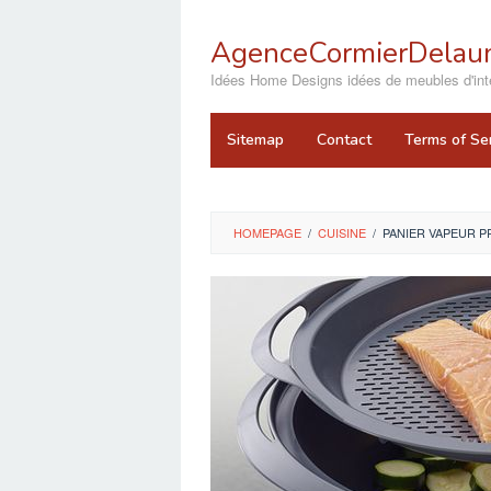
Skip
to
AgenceCormierDelaun
content
close
Idées Home Designs idées de meubles d'inté
Sitemap
Contact
Terms of Se
HOMEPAGE
/
CUISINE
/
PANIER VAPEUR 