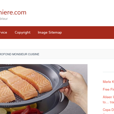
iere.com
rieur
rvice
Copyright
Image Sitemap
PROFOND MONSIEUR CUISINE
Merle K
Free F
Aileen 
to… tra
Copa D