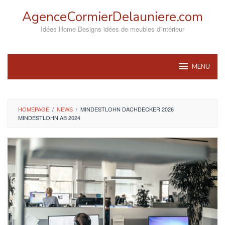
Skip
AgenceCormierDelauniere.com
to
content
Idées Home Designs idées de meubles d'intérieur
MENU
HOMEPAGE
/
NEWS
/
MINDESTLOHN DACHDECKER 2026
MINDESTLOHN AB 2024